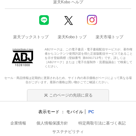
楽天Kobo ヘルプ
楽天ブックストップ
楽天Koboトップ
楽天市場トップ
ABJマークは、この電子書店・電子書籍配信サービスが、著作権
者からコンテンツ使用許諾を得た正規版配信サービスであること
を示す登録商標（登録番号 第6091713号）です。詳しくは
［ABJマーク］または［電子出版制作・流通協議会］で検索して
ください。
セール・商品情報は定期的に更新されるため、サイト内の表示価格がページによって異なる場
合がございます。最新の価格は買い物かごでご確認ください。
このページの先頭に戻る
表示モード
モバイル
PC
企業情報
個人情報保護方針
特定商取引法に基づく表記
サステナビリティ