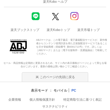
楽天Kobo ヘルプ
楽天ブックストップ
楽天Koboトップ
楽天市場トップ
ABJマークは、この電子書店・電子書籍配信サービスが、著作権
者からコンテンツ使用許諾を得た正規版配信サービスであること
を示す登録商標（登録番号 第6091713号）です。詳しくは
［ABJマーク］または［電子出版制作・流通協議会］で検索して
ください。
セール・商品情報は定期的に更新されるため、サイト内の表示価格がページによって異なる場
合がございます。最新の価格は買い物かごでご確認ください。
このページの先頭に戻る
表示モード
モバイル
PC
企業情報
個人情報保護方針
特定商取引法に基づく表記
サステナビリティ