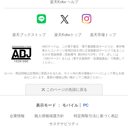
楽天Kobo ヘルプ
楽天ブックストップ
楽天Koboトップ
楽天市場トップ
ABJマークは、この電子書店・電子書籍配信サービスが、著作権
者からコンテンツ使用許諾を得た正規版配信サービスであること
を示す登録商標（登録番号 第6091713号）です。詳しくは
［ABJマーク］または［電子出版制作・流通協議会］で検索して
ください。
セール・商品情報は定期的に更新されるため、サイト内の表示価格がページによって異なる場
合がございます。最新の価格は買い物かごでご確認ください。
このページの先頭に戻る
表示モード
モバイル
PC
企業情報
個人情報保護方針
特定商取引法に基づく表記
サステナビリティ