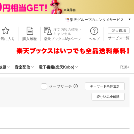
楽天グループのエンタメサービス
本/ゲーム/CD/DVD
注文内容の確認・
楽天市場
キャンセル
楽天ブックス
サービス一覧
お気に入り
購入履歴
楽天ブックスMyページ
ヘルプ
電子書籍
楽天Kobo
雑誌読み放題
楽天マガジン
放題
音楽配信
電子書籍(楽天Kobo)
R18+
音楽配信
楽天ミュージック
動画配信
セーフサーチ
キーワード条件追加
楽天TV
絞り込み全解除
動画配信ガイド
Rakuten PLAY
無料テレビ
Rチャンネル
チケット