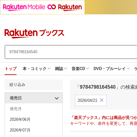
トップ
本・コミック
雑誌
音楽CD
DVD・ブルーレイ
絞り込み
「
9784798164540
」の検索
発売日
2026/04/21
発売月
「楽天ブックス」内には商品が見つ
2026年06月
キーワードや、条件を変更して、再
2026年07月