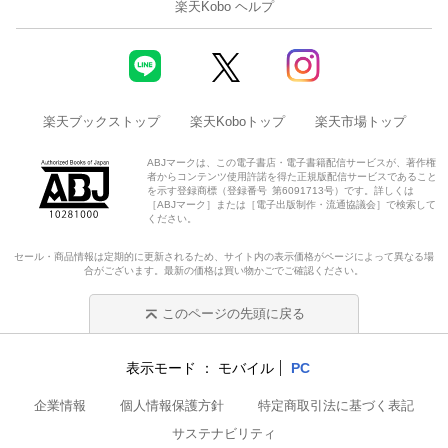
楽天Kobo ヘルプ
楽天ブックストップ
楽天Koboトップ
楽天市場トップ
ABJマークは、この電子書店・電子書籍配信サービスが、著作権
者からコンテンツ使用許諾を得た正規版配信サービスであること
を示す登録商標（登録番号 第6091713号）です。詳しくは
［ABJマーク］または［電子出版制作・流通協議会］で検索して
ください。
セール・商品情報は定期的に更新されるため、サイト内の表示価格がページによって異なる場
合がございます。最新の価格は買い物かごでご確認ください。
このページの先頭に戻る
表示モード
モバイル
PC
企業情報
個人情報保護方針
特定商取引法に基づく表記
サステナビリティ