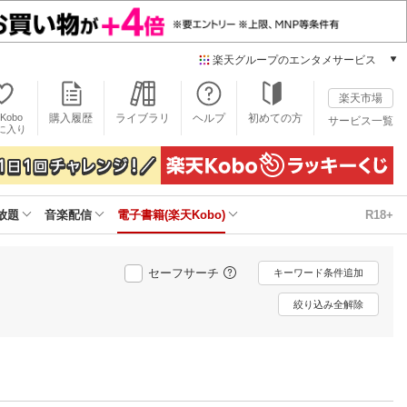
楽天グループのエンタメサービス
電子書籍
楽天市場
楽天Kobo
Kobo
購入履歴
ライブラリ
ヘルプ
初めての方
サービス一覧
本/ゲーム/CD/DVD
に入り
楽天ブックス
雑誌読み放題
楽天マガジン
放題
音楽配信
電子書籍(楽天Kobo)
R18+
音楽配信
楽天ミュージック
動画配信
セーフサーチ
キーワード条件追加
楽天TV
動画配信ガイド
絞り込み全解除
Rakuten PLAY
無料テレビ
Rチャンネル
チケット