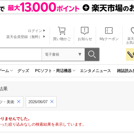
ログイン
楽天会員登録（無料）
買い物かご
お知らせ
Myクーポン
楽天
お気
電子書籍
ゲーム
グッズ
PCソフト・周辺機器
エンタメニュース
雑誌読み
結果
ツ・美術
2026/06/07
かりませんでした。
で見つかった絞り込みなしの検索結果を表示しています。