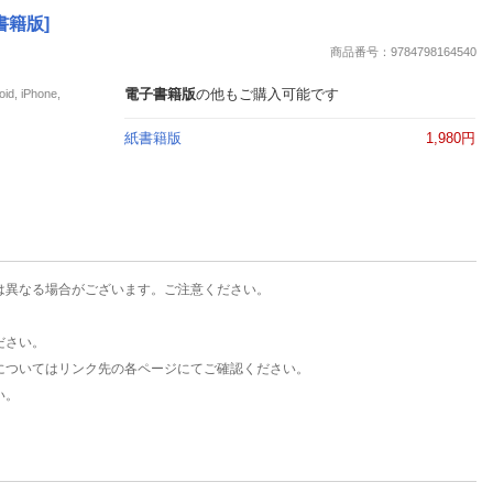
楽天チケット
書籍版]
エンタメニュース
商品番号：9784798164540
推し楽
電子書籍版
の他もご購入可能です
iPhone,
紙書籍版
1,980円
は異なる場合がございます。ご注意ください。
ださい。
についてはリンク先の各ページにてご確認ください。
い。