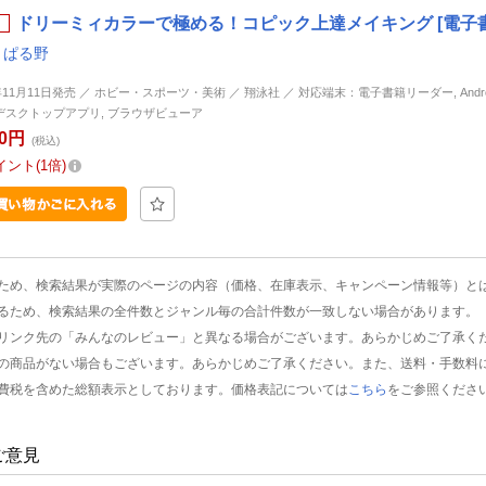
ドリーミィカラーで極める！コピック上達メイキング [電子
,
ぱる野
年11月11日発売 ／ ホビー・スポーツ・美術 ／ 翔泳社 ／ 対応端末：電子書籍リーダー, Android, 
d, デスクトップアプリ, ブラウザビューア
80円
(税込)
イント
1倍
ため、検索結果が実際のページの内容（価格、在庫表示、キャンペーン情報等）と
るため、検索結果の全件数とジャンル毎の合計件数が一致しない場合があります。
リンク先の「みんなのレビュー」と異なる場合がございます。あらかじめご了承く
の商品がない場合もございます。あらかじめご了承ください。また、送料・手数料
費税を含めた総額表示としております。価格表記については
こちら
をご参照くださ
ご意見