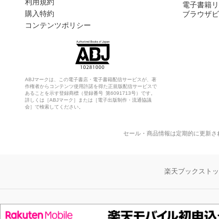
利用規約
電子書籍リ
購入特約
ブラウザビ
コンテンツポリシー
ABJマークは、この電子書店・電子書籍配信サービスが、著
作権者からコンテンツ使用許諾を得た正規版配信サービスで
あることを示す登録商標（登録番号 第6091713号）です。
詳しくは［ABJマーク］または［電子出版制作・流通協議
会］で検索してください。
セール・商品情報は定期的に更新さ
楽天ブックスト