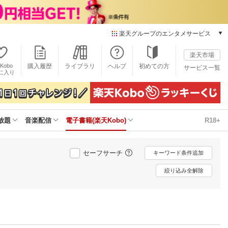
楽天グループのエンタメサービス
電子書籍
楽天市場
楽天Kobo
Kobo
購入履歴
ライブラリ
ヘルプ
初めての方
サービス一覧
本/ゲーム/CD/DVD
に入り
楽天ブックス
雑誌読み放題
楽天マガジン
放題
音楽配信
電子書籍(楽天Kobo)
R18+
音楽配信
楽天ミュージック
動画配信
セーフサーチ
キーワード条件追加
楽天TV
動画配信ガイド
絞り込み全解除
Rakuten PLAY
無料テレビ
Rチャンネル
チケット