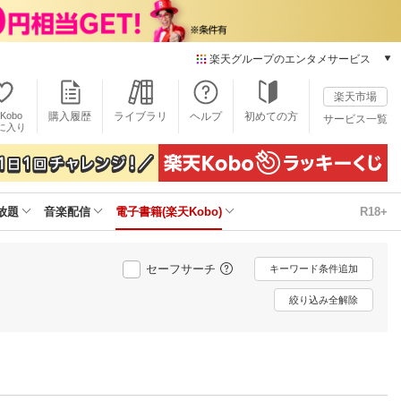
楽天グループのエンタメサービス
電子書籍
楽天市場
楽天Kobo
Kobo
購入履歴
ライブラリ
ヘルプ
初めての方
サービス一覧
本/ゲーム/CD/DVD
に入り
楽天ブックス
雑誌読み放題
楽天マガジン
放題
音楽配信
電子書籍(楽天Kobo)
R18+
音楽配信
楽天ミュージック
動画配信
セーフサーチ
キーワード条件追加
楽天TV
動画配信ガイド
絞り込み全解除
Rakuten PLAY
無料テレビ
Rチャンネル
チケット