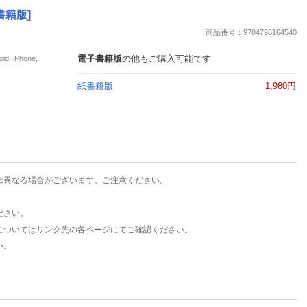
楽天チケット
書籍版]
エンタメニュース
商品番号：9784798164540
推し楽
電子書籍版
の他もご購入可能です
iPhone,
紙書籍版
1,980円
は異なる場合がございます。ご注意ください。
ださい。
についてはリンク先の各ページにてご確認ください。
い。