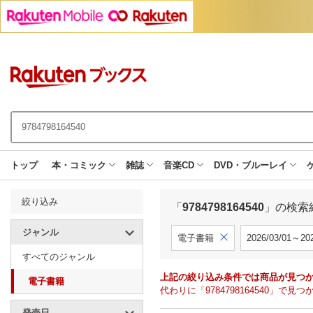
トップ
本・コミック
雑誌
音楽CD
DVD・ブルーレイ
絞り込み
「
9784798164540
」の検索
ジャンル
電子書籍
2026/03/01～202
すべてのジャンル
上記の絞り込み条件では商品が見つ
電子書籍
代わりに「9784798164540」
発売日