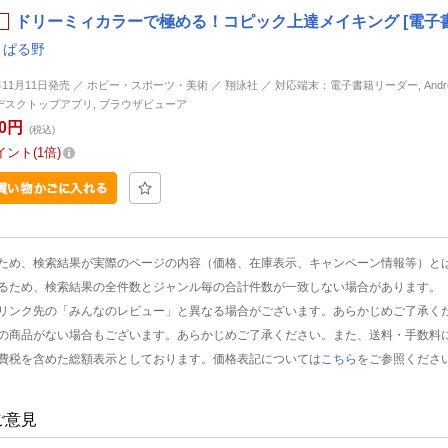
ドリーミィカラーで極める！コピック上達メイキング [電子
,
ぱる野
年11月11日発売 ／ ホビー・スポーツ・美術 ／ 翔泳社 ／ 対応端末：電子書籍リーダー, Android, 
d, デスクトップアプリ, ブラウザビューア
80円
(税込)
イント
1倍
ため、検索結果が実際のページの内容（価格、在庫表示、キャンペーン情報等）と
るため、検索結果の全件数とジャンル毎の合計件数が一致しない場合があります。
リンク先の「みんなのレビュー」と異なる場合がございます。あらかじめご了承く
の商品がない場合もございます。あらかじめご了承ください。また、送料・手数料
費税を含めた総額表示としております。価格表記については
こちら
をご参照くださ
ご意見