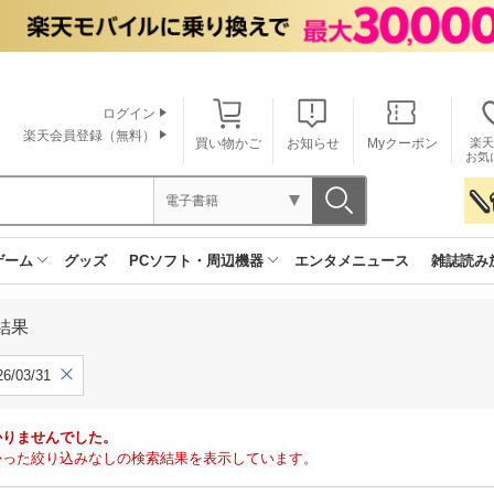
ログイン
楽天会員登録（無料）
買い物かご
お知らせ
Myクーポン
楽天
お気
電子書籍
ゲーム
グッズ
PCソフト・周辺機器
エンタメニュース
雑誌読み
結果
6/03/31
かりませんでした。
で見つかった絞り込みなしの検索結果を表示しています。