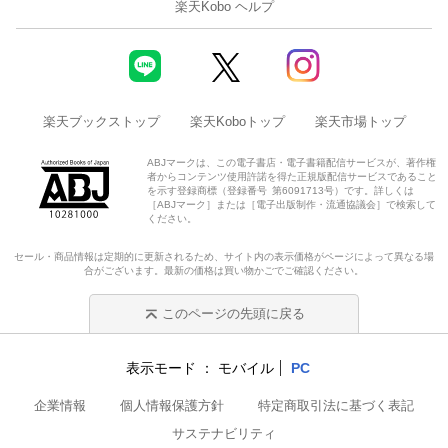
楽天Kobo ヘルプ
楽天ブックストップ
楽天Koboトップ
楽天市場トップ
ABJマークは、この電子書店・電子書籍配信サービスが、著作権
者からコンテンツ使用許諾を得た正規版配信サービスであること
を示す登録商標（登録番号 第6091713号）です。詳しくは
［ABJマーク］または［電子出版制作・流通協議会］で検索して
ください。
セール・商品情報は定期的に更新されるため、サイト内の表示価格がページによって異なる場
合がございます。最新の価格は買い物かごでご確認ください。
このページの先頭に戻る
表示モード
モバイル
PC
企業情報
個人情報保護方針
特定商取引法に基づく表記
サステナビリティ