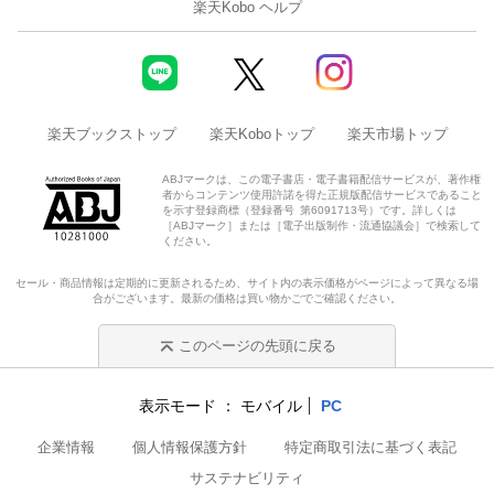
楽天Kobo ヘルプ
楽天ブックストップ
楽天Koboトップ
楽天市場トップ
ABJマークは、この電子書店・電子書籍配信サービスが、著作権
者からコンテンツ使用許諾を得た正規版配信サービスであること
を示す登録商標（登録番号 第6091713号）です。詳しくは
［ABJマーク］または［電子出版制作・流通協議会］で検索して
ください。
セール・商品情報は定期的に更新されるため、サイト内の表示価格がページによって異なる場
合がございます。最新の価格は買い物かごでご確認ください。
このページの先頭に戻る
表示モード
モバイル
PC
企業情報
個人情報保護方針
特定商取引法に基づく表記
サステナビリティ