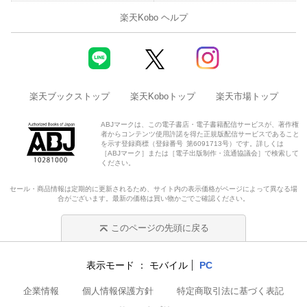
楽天Kobo ヘルプ
楽天ブックストップ
楽天Koboトップ
楽天市場トップ
ABJマークは、この電子書店・電子書籍配信サービスが、著作権
者からコンテンツ使用許諾を得た正規版配信サービスであること
を示す登録商標（登録番号 第6091713号）です。詳しくは
［ABJマーク］または［電子出版制作・流通協議会］で検索して
ください。
セール・商品情報は定期的に更新されるため、サイト内の表示価格がページによって異なる場
合がございます。最新の価格は買い物かごでご確認ください。
このページの先頭に戻る
表示モード
モバイル
PC
企業情報
個人情報保護方針
特定商取引法に基づく表記