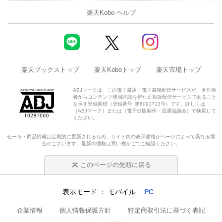
楽天Kobo ヘルプ
楽天ブックストップ
楽天Koboトップ
楽天市場トップ
ABJマークは、この電子書店・電子書籍配信サービスが、著作権
者からコンテンツ使用許諾を得た正規版配信サービスであること
を示す登録商標（登録番号 第6091713号）です。詳しくは
［ABJマーク］または［電子出版制作・流通協議会］で検索して
ください。
セール・商品情報は定期的に更新されるため、サイト内の表示価格がページによって異なる場
合がございます。最新の価格は買い物かごでご確認ください。
このページの先頭に戻る
表示モード
モバイル
PC
企業情報
個人情報保護方針
特定商取引法に基づく表記