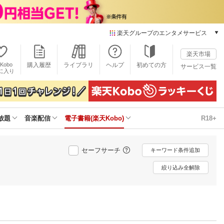
楽天グループのエンタメサービス
電子書籍
楽天市場
楽天Kobo
Kobo
購入履歴
ライブラリ
ヘルプ
初めての方
サービス一覧
本/ゲーム/CD/DVD
に入り
楽天ブックス
雑誌読み放題
楽天マガジン
放題
音楽配信
電子書籍(楽天Kobo)
R18+
音楽配信
楽天ミュージック
動画配信
セーフサーチ
キーワード条件追加
楽天TV
動画配信ガイド
絞り込み全解除
Rakuten PLAY
無料テレビ
Rチャンネル
チケット