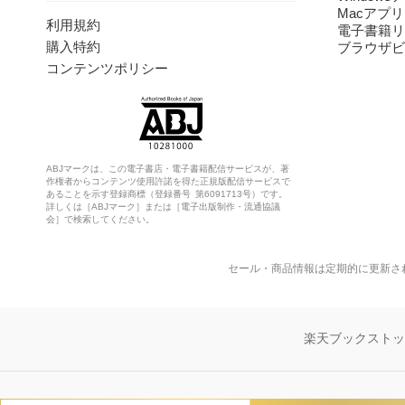
Macアプリ
利用規約
電子書籍リ
購入特約
ブラウザビ
コンテンツポリシー
ABJマークは、この電子書店・電子書籍配信サービスが、著
作権者からコンテンツ使用許諾を得た正規版配信サービスで
あることを示す登録商標（登録番号 第6091713号）です。
詳しくは［ABJマーク］または［電子出版制作・流通協議
会］で検索してください。
セール・商品情報は定期的に更新さ
楽天ブックスト