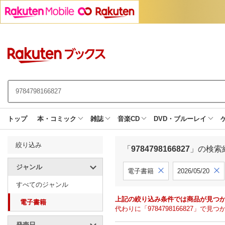
トップ
本・コミック
雑誌
音楽CD
DVD・ブルーレイ
絞り込み
「
9784798166827
」の検索
ジャンル
電子書籍
2026/05/20
すべてのジャンル
上記の絞り込み条件では商品が見つ
電子書籍
代わりに「9784798166827」
発売日