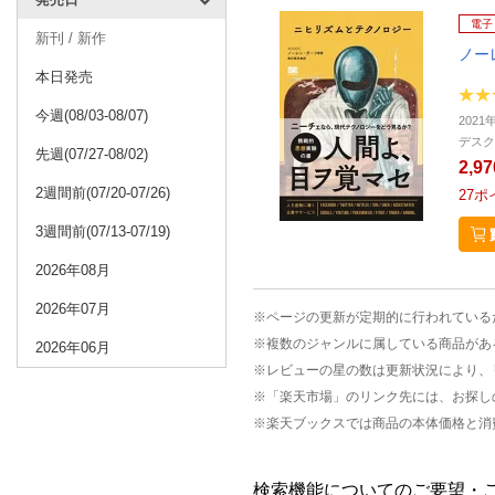
電子
新刊 / 新作
ノー
本日発売
今週(08/03-08/07)
2021
デスク
先週(07/27-08/02)
2,9
2週間前(07/20-07/26)
27
ポ
3週間前(07/13-07/19)
2026年08月
2026年07月
※ページの更新が定期的に行われている
※複数のジャンルに属している商品があ
2026年06月
※レビューの星の数は更新状況により、
※「楽天市場」のリンク先には、お探し
※楽天ブックスでは商品の本体価格と消
検索機能についてのご要望・