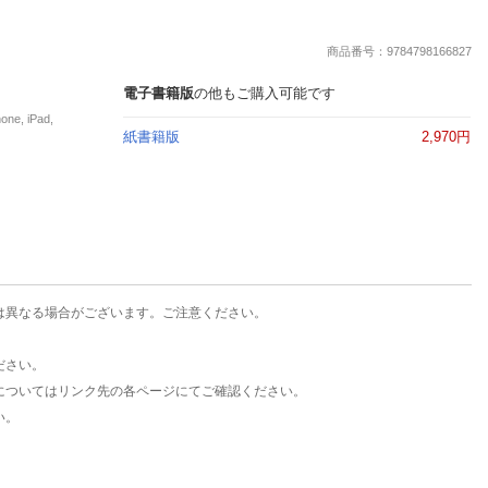
楽天チケット
エンタメニュース
商品番号：9784798166827
推し楽
電子書籍版
の他もご購入可能です
, iPad,
紙書籍版
2,970円
は異なる場合がございます。ご注意ください。
ださい。
についてはリンク先の各ページにてご確認ください。
い。