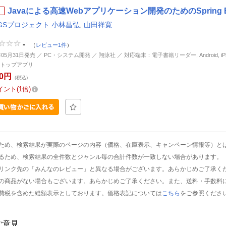
Javaによる高速Webアプリケーション開発のためのSpring B
NGSプロジェクト 小林昌弘
,
山田祥寛
-
（
レビュー1件
）
年05月31日発売 ／ PC・システム開発 ／ 翔泳社 ／ 対応端末：電子書籍リーダー, Android, iPhon
トップアプリ
60円
(税込)
イント
1倍
ため、検索結果が実際のページの内容（価格、在庫表示、キャンペーン情報等）と
るため、検索結果の全件数とジャンル毎の合計件数が一致しない場合があります。
リンク先の「みんなのレビュー」と異なる場合がございます。あらかじめご了承く
の商品がない場合もございます。あらかじめご了承ください。また、送料・手数料
費税を含めた総額表示としております。価格表記については
こちら
をご参照くださ
ご意見