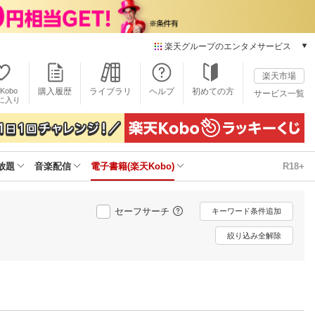
楽天グループのエンタメサービス
電子書籍
楽天市場
楽天Kobo
Kobo
購入履歴
ライブラリ
ヘルプ
初めての方
サービス一覧
本/ゲーム/CD/DVD
に入り
楽天ブックス
雑誌読み放題
楽天マガジン
放題
音楽配信
電子書籍(楽天Kobo)
R18+
音楽配信
楽天ミュージック
動画配信
セーフサーチ
キーワード条件追加
楽天TV
動画配信ガイド
絞り込み全解除
Rakuten PLAY
無料テレビ
Rチャンネル
チケット