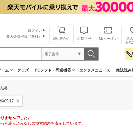
ログイン
楽天会員登録（無料）
買い物かご
お知らせ
Myクーポン
楽天
お気
電子書籍
ゲーム
グッズ
PCソフト・周辺機器
エンタメニュース
雑誌読み
結果
6/05/17
かりませんでした。
で見つかった絞り込みなしの検索結果を表示しています。