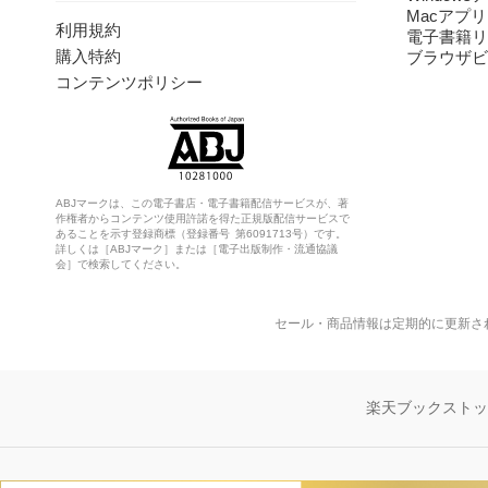
Macアプリ
利用規約
電子書籍リ
購入特約
ブラウザビ
コンテンツポリシー
ABJマークは、この電子書店・電子書籍配信サービスが、著
作権者からコンテンツ使用許諾を得た正規版配信サービスで
あることを示す登録商標（登録番号 第6091713号）です。
詳しくは［ABJマーク］または［電子出版制作・流通協議
会］で検索してください。
セール・商品情報は定期的に更新さ
楽天ブックスト