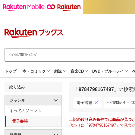
トップ
本・コミック
雑誌
音楽CD
DVD・ブルーレイ
絞り込み
「
9784798167497
」の検索
ジャンル
電子書籍
2026/05/01～202
すべてのジャンル
上記の絞り込み条件では商品が見つ
電子書籍
代わりに「9784798167497」
発売日