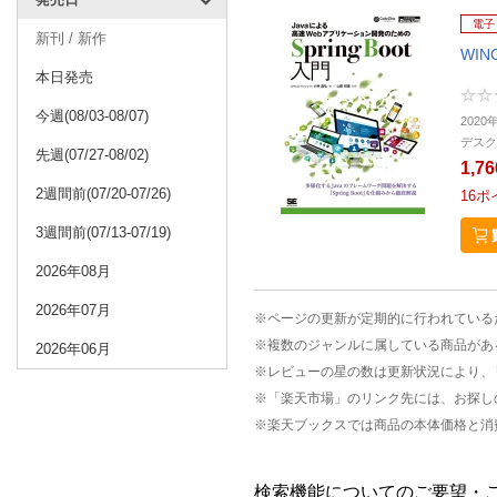
電子
新刊 / 新作
WI
本日発売
今週(08/03-08/07)
2020
デスク
先週(07/27-08/02)
1,7
2週間前(07/20-07/26)
16
ポ
3週間前(07/13-07/19)
2026年08月
2026年07月
※ページの更新が定期的に行われている
※複数のジャンルに属している商品があ
2026年06月
※レビューの星の数は更新状況により、
※「楽天市場」のリンク先には、お探し
※楽天ブックスでは商品の本体価格と消
検索機能についてのご要望・