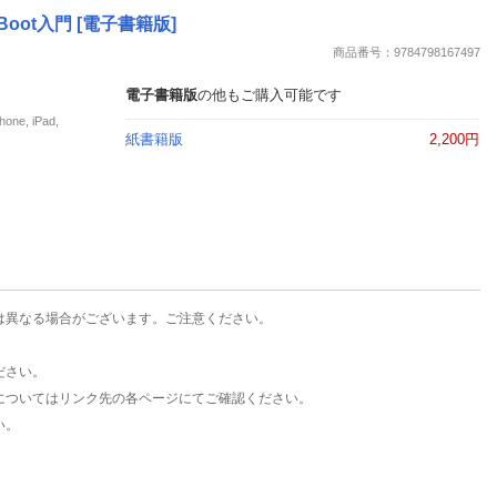
楽天チケット
oot入門 [電子書籍版]
エンタメニュース
商品番号：9784798167497
推し楽
電子書籍版
の他もご購入可能です
e, iPad,
紙書籍版
2,200円
は異なる場合がございます。ご注意ください。
ださい。
についてはリンク先の各ページにてご確認ください。
い。