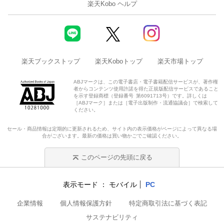
楽天Kobo ヘルプ
楽天ブックストップ
楽天Koboトップ
楽天市場トップ
ABJマークは、この電子書店・電子書籍配信サービスが、著作権
者からコンテンツ使用許諾を得た正規版配信サービスであること
を示す登録商標（登録番号 第6091713号）です。詳しくは
［ABJマーク］または［電子出版制作・流通協議会］で検索して
ください。
セール・商品情報は定期的に更新されるため、サイト内の表示価格がページによって異なる場
合がございます。最新の価格は買い物かごでご確認ください。
このページの先頭に戻る
表示モード
モバイル
PC
企業情報
個人情報保護方針
特定商取引法に基づく表記
サステナビリティ