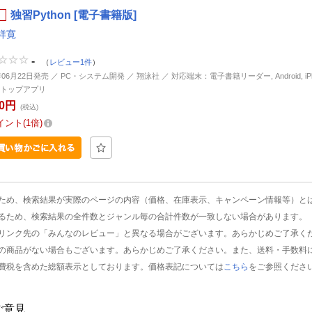
独習Python [電子書籍版]
祥寛
-
（
レビュー1件
）
年06月22日発売 ／ PC・システム開発 ／ 翔泳社 ／ 対応端末：電子書籍リーダー, Android, iPhon
トップアプリ
00円
(税込)
イント
1倍
ため、検索結果が実際のページの内容（価格、在庫表示、キャンペーン情報等）と
るため、検索結果の全件数とジャンル毎の合計件数が一致しない場合があります。
リンク先の「みんなのレビュー」と異なる場合がございます。あらかじめご了承く
の商品がない場合もございます。あらかじめご了承ください。また、送料・手数料
費税を含めた総額表示としております。価格表記については
こちら
をご参照くださ
ご意見