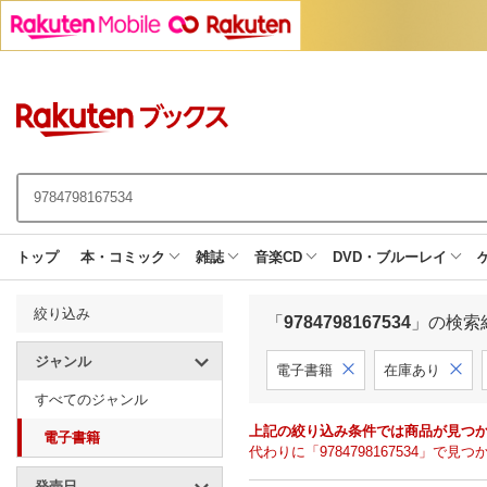
トップ
本・コミック
雑誌
音楽CD
DVD・ブルーレイ
絞り込み
「
9784798167534
」の検索
ジャンル
電子書籍
在庫あり
すべてのジャンル
上記の絞り込み条件では商品が見つ
電子書籍
代わりに「9784798167534」
発売日