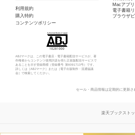
Macアプリ
利用規約
電子書籍リ
購入特約
ブラウザビ
コンテンツポリシー
ABJマークは、この電子書店・電子書籍配信サービスが、著
作権者からコンテンツ使用許諾を得た正規版配信サービスで
あることを示す登録商標（登録番号 第6091713号）です。
詳しくは［ABJマーク］または［電子出版制作・流通協議
会］で検索してください。
セール・商品情報は定期的に更新さ
楽天ブックスト