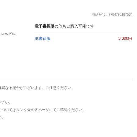
楽天チケット
エンタメニュース
商品番号：9784798167534
推し楽
電子書籍版
の他もご購入可能です
e, iPad,
紙書籍版
3,300円
は異なる場合がございます。ご注意ください。
ださい。
についてはリンク先の各ページにてご確認ください。
い。