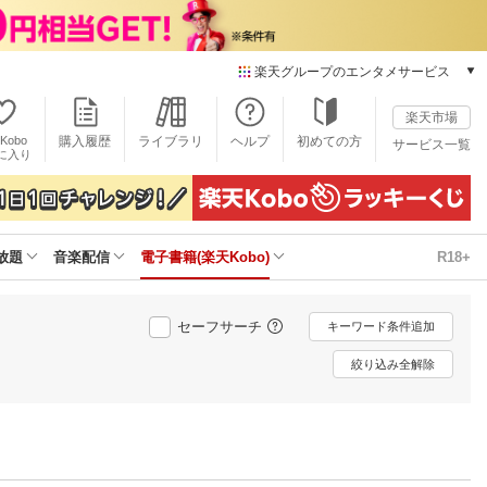
楽天グループのエンタメサービス
電子書籍
楽天市場
楽天Kobo
Kobo
購入履歴
ライブラリ
ヘルプ
初めての方
サービス一覧
本/ゲーム/CD/DVD
に入り
楽天ブックス
雑誌読み放題
楽天マガジン
放題
音楽配信
電子書籍(楽天Kobo)
R18+
音楽配信
楽天ミュージック
動画配信
セーフサーチ
キーワード条件追加
楽天TV
動画配信ガイド
絞り込み全解除
Rakuten PLAY
無料テレビ
Rチャンネル
チケット