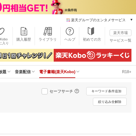
楽天グループのエンタメサービス
電子書籍
楽天市場
楽天Kobo
Kobo
購入履歴
ライブラリ
ヘルプ
初めての方
サービス一覧
本/ゲーム/CD/DVD
に入り
楽天ブックス
雑誌読み放題
楽天マガジン
放題
音楽配信
電子書籍(楽天Kobo)
R18+
音楽配信
楽天ミュージック
動画配信
セーフサーチ
キーワード条件追加
楽天TV
動画配信ガイド
絞り込み全解除
Rakuten PLAY
無料テレビ
Rチャンネル
チケット