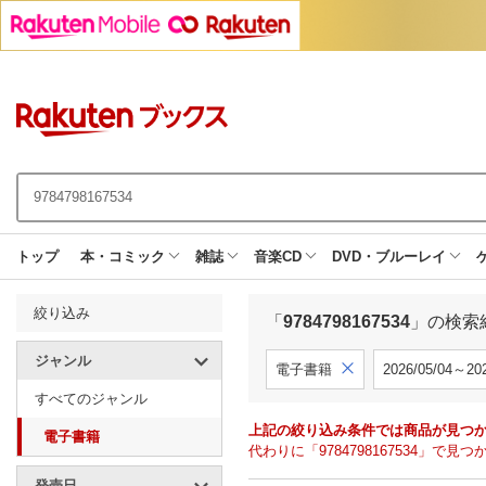
トップ
本・コミック
雑誌
音楽CD
DVD・ブルーレイ
絞り込み
「
9784798167534
」の検索
ジャンル
電子書籍
2026/05/04～202
すべてのジャンル
上記の絞り込み条件では商品が見つ
電子書籍
代わりに「9784798167534」
発売日