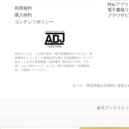
Macアプリ
利用規約
電子書籍リ
購入特約
ブラウザビ
コンテンツポリシー
ABJマークは、この電子書店・電子書籍配信サービスが、著
作権者からコンテンツ使用許諾を得た正規版配信サービスで
あることを示す登録商標（登録番号 第6091713号）です。
詳しくは［ABJマーク］または［電子出版制作・流通協議
会］で検索してください。
セール・商品情報は定期的に更新さ
楽天ブックスト