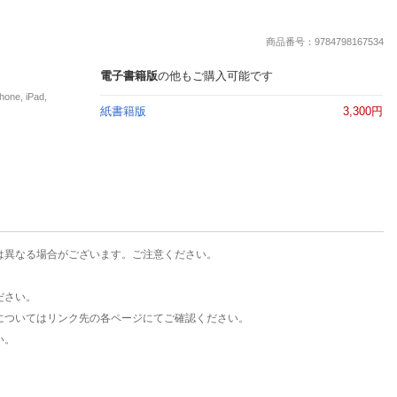
楽天チケット
エンタメニュース
商品番号：9784798167534
推し楽
電子書籍版
の他もご購入可能です
e, iPad,
紙書籍版
3,300円
は異なる場合がございます。ご注意ください。
ださい。
についてはリンク先の各ページにてご確認ください。
い。