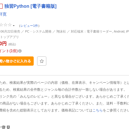
独習Python [電子書籍版]
祥寛
-
（
レビュー1件
）
年06月22日発売 ／ PC・システム開発 ／ 翔泳社 ／ 対応端末：電子書籍リーダー, Android, iPhon
トップアプリ
00円
(税込)
イント
1倍
ため、検索結果が実際のページの内容（価格、在庫表示、キャンペーン情報等）と
るため、検索結果の全件数とジャンル毎の合計件数が一致しない場合があります。
リンク先の「みんなのレビュー」と異なる場合がございます。あらかじめご了承く
の商品がない場合もございます。あらかじめご了承ください。また、送料・手数料
費税を含めた総額表示としております。価格表記については
こちら
をご参照くださ
ご意見