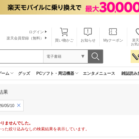
ログイン
楽天会員登録（無料）
買い物かご
お知らせ
Myクーポン
楽天
お気
電子書籍
ゲーム
グッズ
PCソフト・周辺機器
エンタメニュース
雑誌読み
結果
6/05/10
かりませんでした。
で見つかった絞り込みなしの検索結果を表示しています。