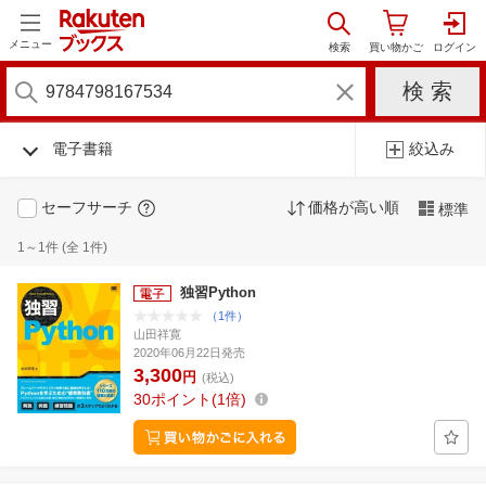
メニュー
電子書籍
絞込み
セーフサーチ
価格が高い順
標準
1～1件 (全 1件)
独習Python
（1件）
山田祥寛
2020年06月22日発売
3,300
円
(税込)
30
ポイント
1倍