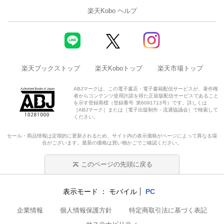
楽天Kobo ヘルプ
楽天ブックストップ
楽天Koboトップ
楽天市場トップ
ABJマークは、この電子書店・電子書籍配信サービスが、著作権
者からコンテンツ使用許諾を得た正規版配信サービスであること
を示す登録商標（登録番号 第6091713号）です。詳しくは
［ABJマーク］または［電子出版制作・流通協議会］で検索して
ください。
セール・商品情報は定期的に更新されるため、サイト内の表示価格がページによって異なる場
合がございます。最新の価格は買い物かごでご確認ください。
このページの先頭に戻る
表示モード
モバイル
PC
企業情報
個人情報保護方針
特定商取引法に基づく表記