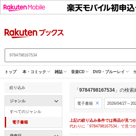
トップ
本・コミック
雑誌
音楽CD
DVD・ブルーレイ
絞り込み
「
9784798167534
」の検索
ジャンル
電子書籍
2026/04/27～202
すべてのジャンル
上記の絞り込み条件では商品が見つ
電子書籍
代わりに「9784798167534」
発売日