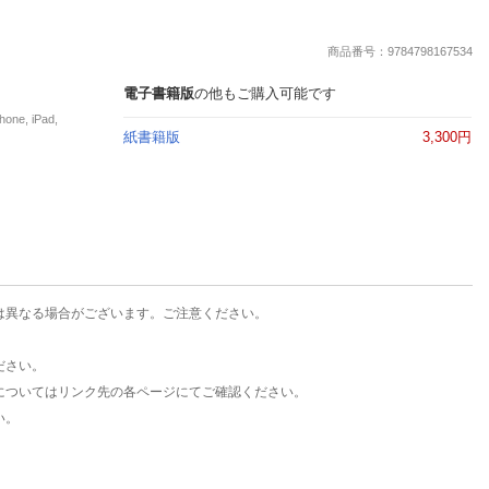
楽天チケット
エンタメニュース
商品番号：9784798167534
推し楽
電子書籍版
の他もご購入可能です
e, iPad,
紙書籍版
3,300円
は異なる場合がございます。ご注意ください。
ださい。
についてはリンク先の各ページにてご確認ください。
い。