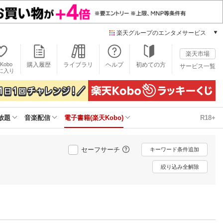
楽天グループのエンタメサービス
電子書籍
楽天市場
楽天Kobo
Kobo
購入履歴
ライブラリ
ヘルプ
初めての方
サービス一覧
本/ゲーム/CD/DVD
に入り
楽天ブックス
雑誌読み放題
楽天マガジン
放題
音楽配信
電子書籍(楽天Kobo)
R18+
音楽配信
楽天ミュージック
動画配信
セーフサーチ
キーワード条件追加
楽天TV
動画配信ガイド
絞り込み全解除
Rakuten PLAY
無料テレビ
Rチャンネル
チケット