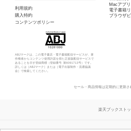
Macアプリ
利用規約
電子書籍リ
購入特約
ブラウザビ
コンテンツポリシー
ABJマークは、この電子書店・電子書籍配信サービスが、著
作権者からコンテンツ使用許諾を得た正規版配信サービスで
あることを示す登録商標（登録番号 第6091713号）です。
詳しくは［ABJマーク］または［電子出版制作・流通協議
会］で検索してください。
セール・商品情報は定期的に更新さ
楽天ブックスト