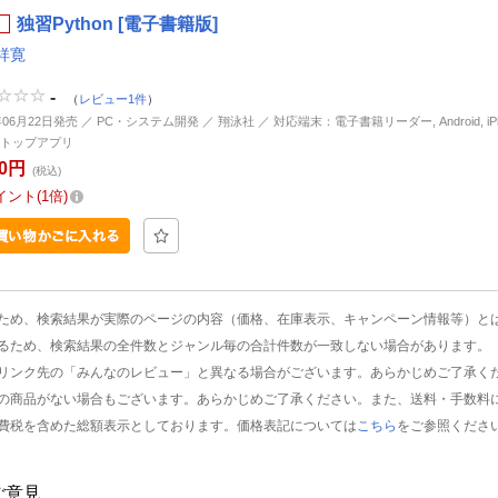
独習Python [電子書籍版]
祥寛
-
（
レビュー1件
）
年06月22日発売 ／ PC・システム開発 ／ 翔泳社 ／ 対応端末：電子書籍リーダー, Android, iPhon
トップアプリ
00円
(税込)
イント
1倍
ため、検索結果が実際のページの内容（価格、在庫表示、キャンペーン情報等）と
るため、検索結果の全件数とジャンル毎の合計件数が一致しない場合があります。
リンク先の「みんなのレビュー」と異なる場合がございます。あらかじめご了承く
の商品がない場合もございます。あらかじめご了承ください。また、送料・手数料
費税を含めた総額表示としております。価格表記については
こちら
をご参照くださ
ご意見