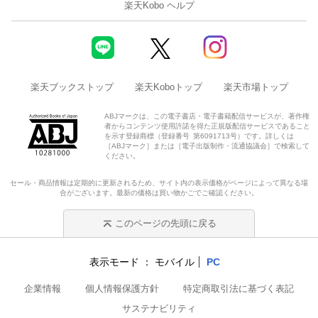
楽天Kobo ヘルプ
楽天ブックストップ
楽天Koboトップ
楽天市場トップ
ABJマークは、この電子書店・電子書籍配信サービスが、著作権
者からコンテンツ使用許諾を得た正規版配信サービスであること
を示す登録商標（登録番号 第6091713号）です。詳しくは
［ABJマーク］または［電子出版制作・流通協議会］で検索して
ください。
セール・商品情報は定期的に更新されるため、サイト内の表示価格がページによって異なる場
合がございます。最新の価格は買い物かごでご確認ください。
このページの先頭に戻る
表示モード
モバイル
PC
企業情報
個人情報保護方針
特定商取引法に基づく表記
サステナビリティ