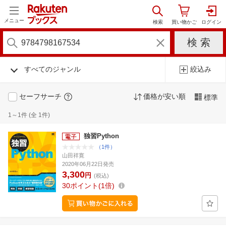
メニュー
すべてのジャンル
絞込み
セーフサーチ
価格が安い順
標準
1～1件 (全 1件)
独習Python
（1件）
山田祥寛
2020年06月22日発売
3,300
円
(税込)
30
ポイント
1倍