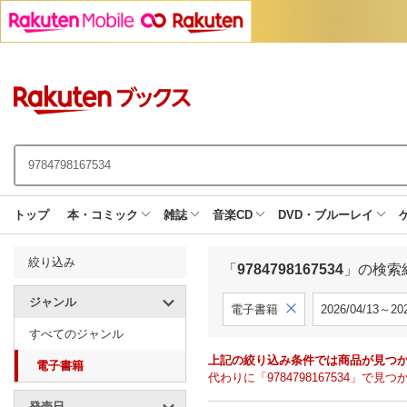
トップ
本・コミック
雑誌
音楽CD
DVD・ブルーレイ
絞り込み
「
9784798167534
」の検索
ジャンル
電子書籍
2026/04/13～202
すべてのジャンル
上記の絞り込み条件では商品が見つ
電子書籍
代わりに「9784798167534」
発売日