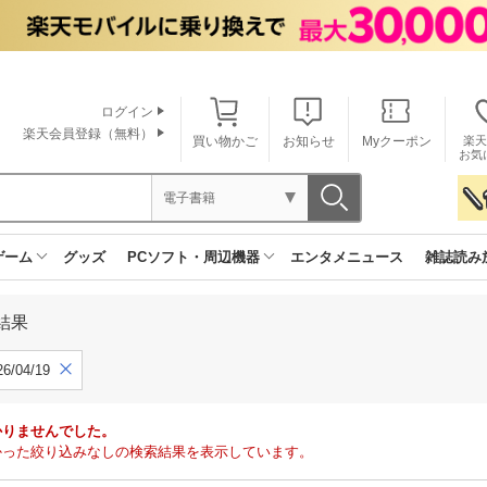
ログイン
楽天会員登録（無料）
買い物かご
お知らせ
Myクーポン
楽天
お気
電子書籍
ゲーム
グッズ
PCソフト・周辺機器
エンタメニュース
雑誌読み
結果
6/04/19
かりませんでした。
で見つかった絞り込みなしの検索結果を表示しています。