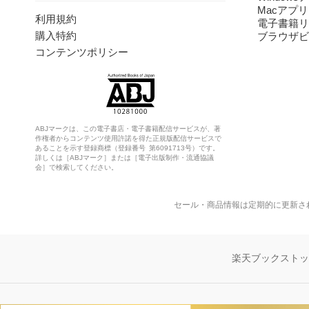
Macアプリ
利用規約
電子書籍リ
購入特約
ブラウザビ
コンテンツポリシー
ABJマークは、この電子書店・電子書籍配信サービスが、著
作権者からコンテンツ使用許諾を得た正規版配信サービスで
あることを示す登録商標（登録番号 第6091713号）です。
詳しくは［ABJマーク］または［電子出版制作・流通協議
会］で検索してください。
セール・商品情報は定期的に更新さ
楽天ブックスト