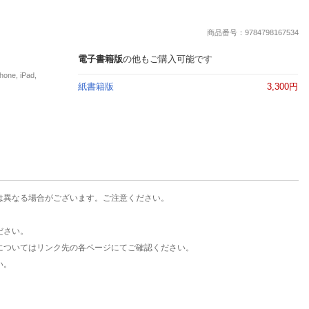
楽天チケット
エンタメニュース
商品番号：9784798167534
推し楽
電子書籍版
の他もご購入可能です
e, iPad,
紙書籍版
3,300円
は異なる場合がございます。ご注意ください。
ださい。
についてはリンク先の各ページにてご確認ください。
い。