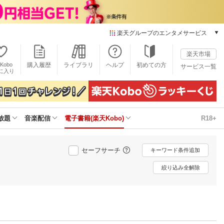
楽天グループのエンタメサービス
電子書籍
楽天市場
楽天Kobo
Kobo
購入履歴
ライブラリ
ヘルプ
初めての方
サービス一覧
本/ゲーム/CD/DVD
に入り
楽天ブックス
雑誌読み放題
楽天マガジン
放題
音楽配信
電子書籍(楽天Kobo)
R18+
音楽配信
楽天ミュージック
動画配信
セーフサーチ
キーワード条件追加
楽天TV
動画配信ガイド
絞り込み全解除
Rakuten PLAY
無料テレビ
Rチャンネル
チケット