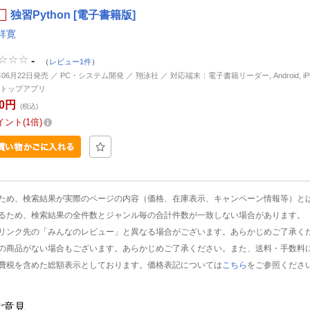
独習Python [電子書籍版]
祥寛
-
（
レビュー1件
）
年06月22日発売 ／ PC・システム開発 ／ 翔泳社 ／ 対応端末：電子書籍リーダー, Android, iPhon
トップアプリ
00円
(税込)
イント
1倍
ため、検索結果が実際のページの内容（価格、在庫表示、キャンペーン情報等）と
るため、検索結果の全件数とジャンル毎の合計件数が一致しない場合があります。
リンク先の「みんなのレビュー」と異なる場合がございます。あらかじめご了承く
の商品がない場合もございます。あらかじめご了承ください。また、送料・手数料
費税を含めた総額表示としております。価格表記については
こちら
をご参照くださ
ご意見