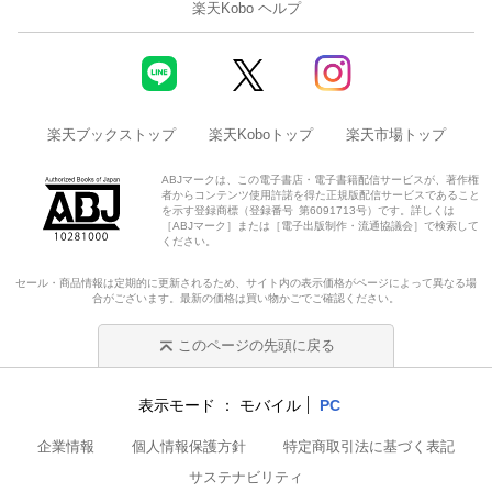
楽天Kobo ヘルプ
楽天ブックストップ
楽天Koboトップ
楽天市場トップ
ABJマークは、この電子書店・電子書籍配信サービスが、著作権
者からコンテンツ使用許諾を得た正規版配信サービスであること
を示す登録商標（登録番号 第6091713号）です。詳しくは
［ABJマーク］または［電子出版制作・流通協議会］で検索して
ください。
セール・商品情報は定期的に更新されるため、サイト内の表示価格がページによって異なる場
合がございます。最新の価格は買い物かごでご確認ください。
このページの先頭に戻る
表示モード
モバイル
PC
企業情報
個人情報保護方針
特定商取引法に基づく表記
サステナビリティ