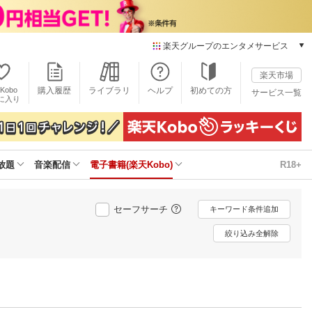
楽天グループのエンタメサービス
電子書籍
楽天市場
楽天Kobo
Kobo
購入履歴
ライブラリ
ヘルプ
初めての方
サービス一覧
本/ゲーム/CD/DVD
に入り
楽天ブックス
雑誌読み放題
楽天マガジン
放題
音楽配信
電子書籍(楽天Kobo)
R18+
音楽配信
楽天ミュージック
動画配信
セーフサーチ
キーワード条件追加
楽天TV
動画配信ガイド
絞り込み全解除
Rakuten PLAY
無料テレビ
Rチャンネル
チケット