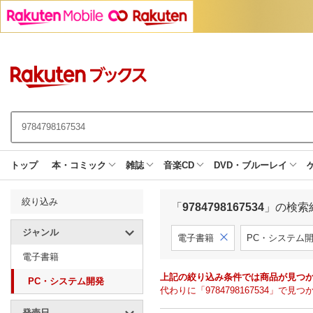
トップ
本・コミック
雑誌
音楽CD
DVD・ブルーレイ
絞り込み
「
9784798167534
」の検索
ジャンル
電子書籍
PC・システム
電子書籍
上記の絞り込み条件では商品が見つ
PC・システム開発
代わりに「9784798167534」
発売日