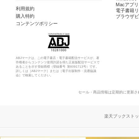
Macアプリ
利用規約
電子書籍リ
購入特約
ブラウザビ
コンテンツポリシー
ABJマークは、この電子書店・電子書籍配信サービスが、著
作権者からコンテンツ使用許諾を得た正規版配信サービスで
あることを示す登録商標（登録番号 第6091713号）です。
詳しくは［ABJマーク］または［電子出版制作・流通協議
会］で検索してください。
セール・商品情報は定期的に更新さ
楽天ブックスト