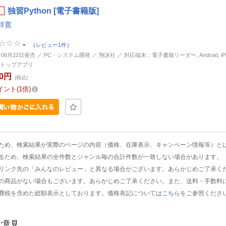
独習Python [電子書籍版]
祥寛
-
（
レビュー1件
）
年06月22日発売 ／ PC・システム開発 ／ 翔泳社 ／ 対応端末：電子書籍リーダー, Android, iPhon
トップアプリ
00円
(税込)
イント
1倍
ため、検索結果が実際のページの内容（価格、在庫表示、キャンペーン情報等）と
るため、検索結果の全件数とジャンル毎の合計件数が一致しない場合があります。
リンク先の「みんなのレビュー」と異なる場合がございます。あらかじめご了承く
の商品がない場合もございます。あらかじめご了承ください。また、送料・手数料
費税を含めた総額表示としております。価格表記については
こちら
をご参照くださ
ご意見