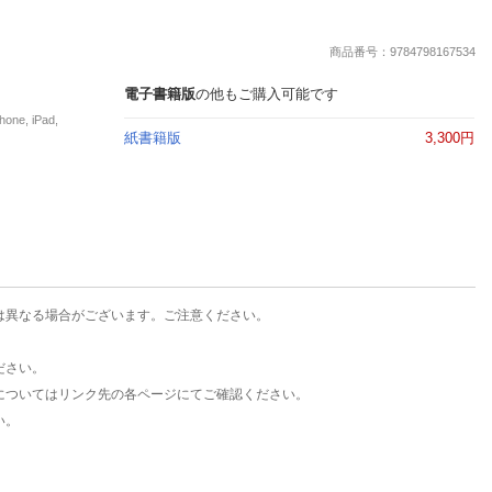
楽天チケット
エンタメニュース
商品番号：9784798167534
推し楽
電子書籍版
の他もご購入可能です
e, iPad,
紙書籍版
3,300円
は異なる場合がございます。ご注意ください。
ださい。
についてはリンク先の各ページにてご確認ください。
い。