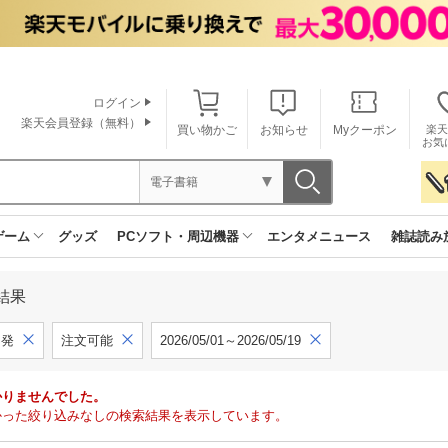
ログイン
楽天会員登録（無料）
買い物かご
お知らせ
Myクーポン
楽天
お気
電子書籍
ゲーム
グッズ
PCソフト・周辺機器
エンタメニュース
雑誌読み
結果
開発
注文可能
2026/05/01～2026/05/19
かりませんでした。
で見つかった絞り込みなしの検索結果を表示しています。