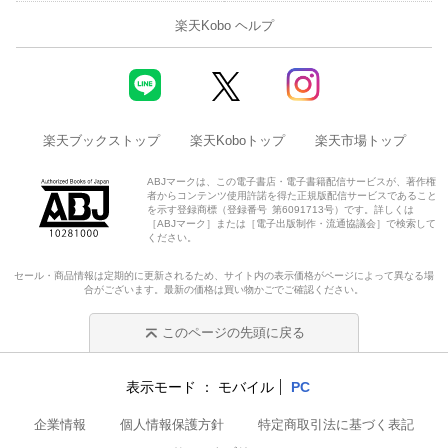
楽天Kobo ヘルプ
楽天ブックストップ
楽天Koboトップ
楽天市場トップ
ABJマークは、この電子書店・電子書籍配信サービスが、著作権
者からコンテンツ使用許諾を得た正規版配信サービスであること
を示す登録商標（登録番号 第6091713号）です。詳しくは
［ABJマーク］または［電子出版制作・流通協議会］で検索して
ください。
セール・商品情報は定期的に更新されるため、サイト内の表示価格がページによって異なる場
合がございます。最新の価格は買い物かごでご確認ください。
このページの先頭に戻る
表示モード
モバイル
PC
企業情報
個人情報保護方針
特定商取引法に基づく表記