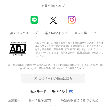
楽天Kobo ヘルプ
楽天ブックストップ
楽天Koboトップ
楽天市場トップ
ABJマークは、この電子書店・電子書籍配信サービスが、著作権
者からコンテンツ使用許諾を得た正規版配信サービスであること
を示す登録商標（登録番号 第6091713号）です。詳しくは
［ABJマーク］または［電子出版制作・流通協議会］で検索して
ください。
セール・商品情報は定期的に更新されるため、サイト内の表示価格がページによって異なる場
合がございます。最新の価格は買い物かごでご確認ください。
このページの先頭に戻る
表示モード
モバイル
PC
企業情報
個人情報保護方針
特定商取引法に基づく表記