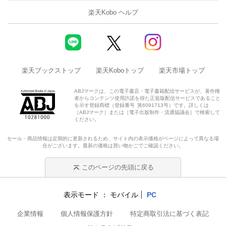
楽天Kobo ヘルプ
楽天ブックストップ
楽天Koboトップ
楽天市場トップ
ABJマークは、この電子書店・電子書籍配信サービスが、著作権
者からコンテンツ使用許諾を得た正規版配信サービスであること
を示す登録商標（登録番号 第6091713号）です。詳しくは
［ABJマーク］または［電子出版制作・流通協議会］で検索して
ください。
セール・商品情報は定期的に更新されるため、サイト内の表示価格がページによって異なる場
合がございます。最新の価格は買い物かごでご確認ください。
このページの先頭に戻る
表示モード
モバイル
PC
企業情報
個人情報保護方針
特定商取引法に基づく表記