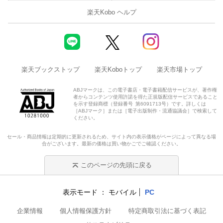
楽天Kobo ヘルプ
楽天ブックストップ
楽天Koboトップ
楽天市場トップ
ABJマークは、この電子書店・電子書籍配信サービスが、著作権
者からコンテンツ使用許諾を得た正規版配信サービスであること
を示す登録商標（登録番号 第6091713号）です。詳しくは
［ABJマーク］または［電子出版制作・流通協議会］で検索して
ください。
セール・商品情報は定期的に更新されるため、サイト内の表示価格がページによって異なる場
合がございます。最新の価格は買い物かごでご確認ください。
このページの先頭に戻る
表示モード
モバイル
PC
企業情報
個人情報保護方針
特定商取引法に基づく表記