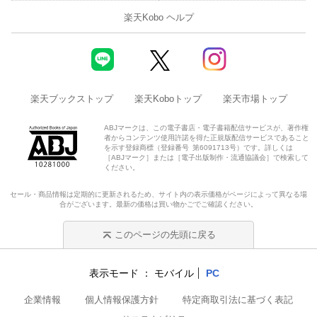
楽天Kobo ヘルプ
楽天ブックストップ
楽天Koboトップ
楽天市場トップ
ABJマークは、この電子書店・電子書籍配信サービスが、著作権
者からコンテンツ使用許諾を得た正規版配信サービスであること
を示す登録商標（登録番号 第6091713号）です。詳しくは
［ABJマーク］または［電子出版制作・流通協議会］で検索して
ください。
セール・商品情報は定期的に更新されるため、サイト内の表示価格がページによって異なる場
合がございます。最新の価格は買い物かごでご確認ください。
このページの先頭に戻る
表示モード
モバイル
PC
企業情報
個人情報保護方針
特定商取引法に基づく表記