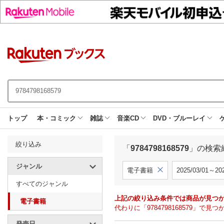
トップ
本・コミック
雑誌
音楽CD
DVD・ブルーレイ
絞り込み
「
9784798168579
」の検索
ジャンル
電子書籍
2025/03/01～202
すべてのジャンル
上記の絞り込み条件では商品が見つ
電子書籍
代わりに「9784798168579」
発売日