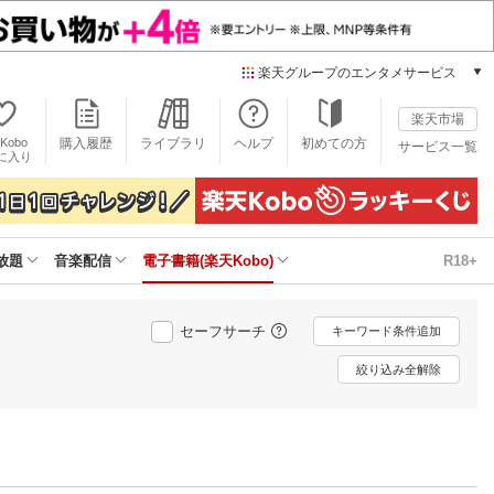
楽天グループのエンタメサービス
電子書籍
楽天市場
楽天Kobo
Kobo
購入履歴
ライブラリ
ヘルプ
初めての方
サービス一覧
本/ゲーム/CD/DVD
に入り
楽天ブックス
雑誌読み放題
楽天マガジン
放題
音楽配信
電子書籍(楽天Kobo)
R18+
音楽配信
楽天ミュージック
動画配信
セーフサーチ
キーワード条件追加
楽天TV
動画配信ガイド
絞り込み全解除
Rakuten PLAY
無料テレビ
Rチャンネル
チケット