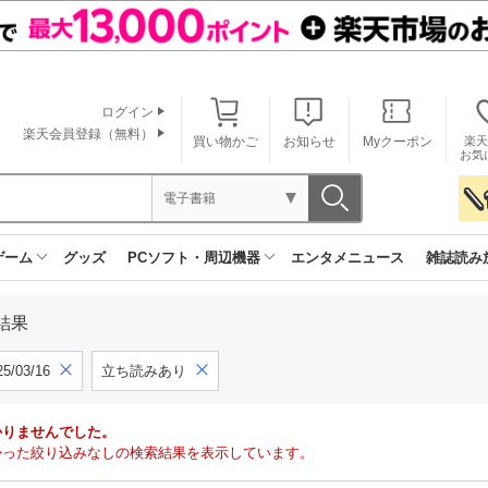
ログイン
楽天会員登録（無料）
買い物かご
お知らせ
Myクーポン
楽天
お気
電子書籍
ゲーム
グッズ
PCソフト・周辺機器
エンタメニュース
雑誌読み
結果
5/03/16
立ち読みあり
かりませんでした。
で見つかった絞り込みなしの検索結果を表示しています。