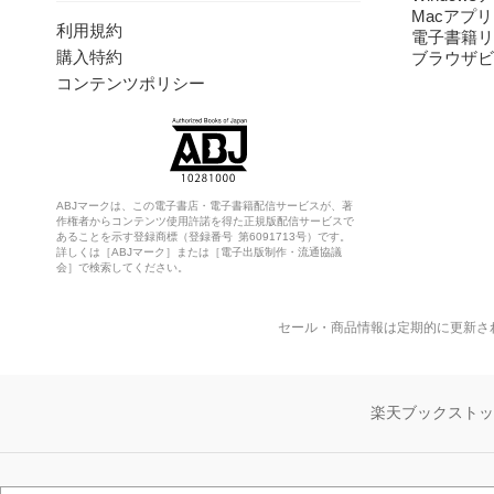
Macアプリ
利用規約
電子書籍リ
購入特約
ブラウザビ
コンテンツポリシー
ABJマークは、この電子書店・電子書籍配信サービスが、著
作権者からコンテンツ使用許諾を得た正規版配信サービスで
あることを示す登録商標（登録番号 第6091713号）です。
詳しくは［ABJマーク］または［電子出版制作・流通協議
会］で検索してください。
セール・商品情報は定期的に更新さ
楽天ブックスト