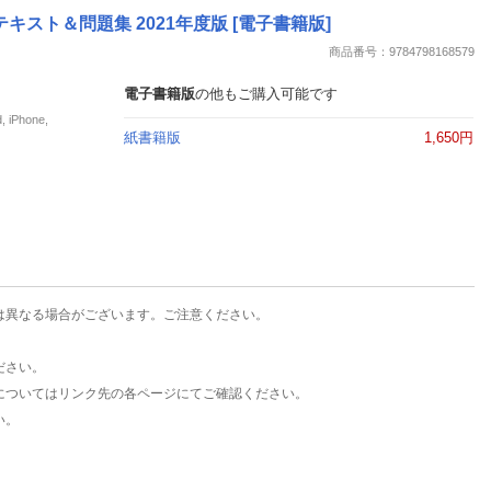
楽天チケット
キスト＆問題集 2021年度版 [電子書籍版]
エンタメニュース
商品番号：9784798168579
推し楽
電子書籍版
の他もご購入可能です
Phone,
紙書籍版
1,650円
は異なる場合がございます。ご注意ください。
ださい。
についてはリンク先の各ページにてご確認ください。
い。