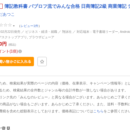
簿記教科書 パブロフ流でみんな合格 日商簿記2級 商業簿記 テ
だあつこ
-
（
レビュー1件
）
年02月22日発売 ／ ビジネス・経済・就職 ／ 翔泳社 ／ 対応端末：電子書籍リーダー, Android, i
d, デスクトップアプリ, ブラウザビューア
50円
(税込)
イント
1倍
ため、検索結果が実際のページの内容（価格、在庫表示、キャンペーン情報等）と
るため、検索結果の全件数とジャンル毎の合計件数が一致しない場合があります。
リンク先の「みんなのレビュー」と異なる場合がございます。あらかじめご了承く
の商品がない場合もございます。あらかじめご了承ください。また、送料・手数料
費税を含めた総額表示としております。価格表記については
こちら
をご参照くださ
ご意見