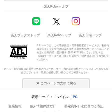
楽天Kobo ヘルプ
楽天ブックストップ
楽天Koboトップ
楽天市場トップ
ABJマークは、この電子書店・電子書籍配信サービスが、著作権
者からコンテンツ使用許諾を得た正規版配信サービスであること
を示す登録商標（登録番号 第6091713号）です。詳しくは
［ABJマーク］または［電子出版制作・流通協議会］で検索して
ください。
セール・商品情報は定期的に更新されるため、サイト内の表示価格がページによって異なる場
合がございます。最新の価格は買い物かごでご確認ください。
このページの先頭に戻る
表示モード
モバイル
PC
企業情報
個人情報保護方針
特定商取引法に基づく表記