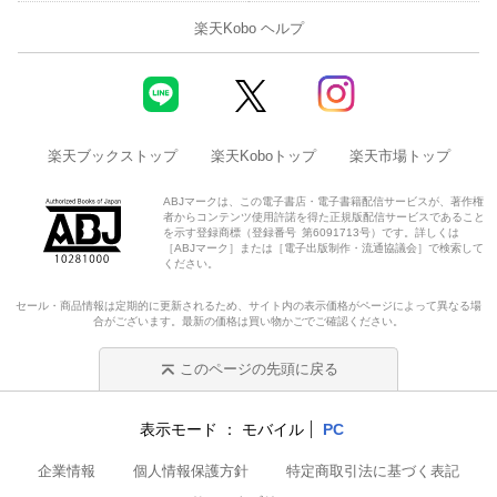
楽天Kobo ヘルプ
楽天ブックストップ
楽天Koboトップ
楽天市場トップ
ABJマークは、この電子書店・電子書籍配信サービスが、著作権
者からコンテンツ使用許諾を得た正規版配信サービスであること
を示す登録商標（登録番号 第6091713号）です。詳しくは
［ABJマーク］または［電子出版制作・流通協議会］で検索して
ください。
セール・商品情報は定期的に更新されるため、サイト内の表示価格がページによって異なる場
合がございます。最新の価格は買い物かごでご確認ください。
このページの先頭に戻る
表示モード
モバイル
PC
企業情報
個人情報保護方針
特定商取引法に基づく表記