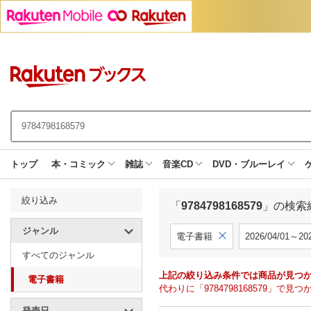
トップ
本・コミック
雑誌
音楽CD
DVD・ブルーレイ
絞り込み
「
9784798168579
」の検索
ジャンル
電子書籍
2026/04/01～202
すべてのジャンル
上記の絞り込み条件では商品が見つ
電子書籍
代わりに「9784798168579」
発売日