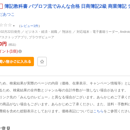
簿記教科書 パブロフ流でみんな合格 日商簿記2級 商業簿記 テ
だあつこ
-
（
レビュー1件
）
年02月22日発売 ／ ビジネス・経済・就職 ／ 翔泳社 ／ 対応端末：電子書籍リーダー, Android, i
d, デスクトップアプリ, ブラウザビューア
50円
(税込)
イント
1倍
ため、検索結果が実際のページの内容（価格、在庫表示、キャンペーン情報等）と
るため、検索結果の全件数とジャンル毎の合計件数が一致しない場合があります。
リンク先の「みんなのレビュー」と異なる場合がございます。あらかじめご了承く
の商品がない場合もございます。あらかじめご了承ください。また、送料・手数料
費税を含めた総額表示としております。価格表記については
こちら
をご参照くださ
ご意見