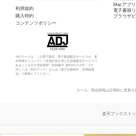
Macアプリ
利用規約
電子書籍リ
購入特約
ブラウザビ
コンテンツポリシー
ABJマークは、この電子書店・電子書籍配信サービスが、著
作権者からコンテンツ使用許諾を得た正規版配信サービスで
あることを示す登録商標（登録番号 第6091713号）です。
詳しくは［ABJマーク］または［電子出版制作・流通協議
会］で検索してください。
セール・商品情報は定期的に更新さ
楽天ブックスト