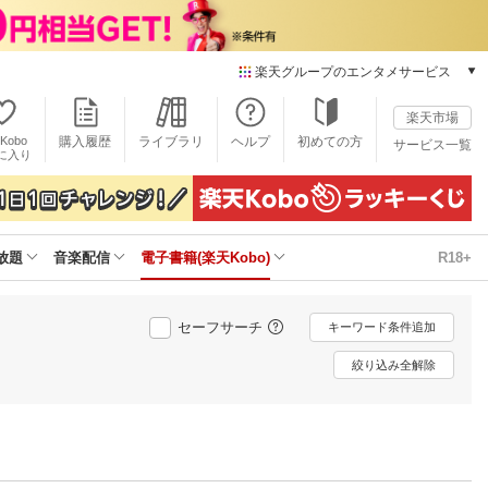
楽天グループのエンタメサービス
電子書籍
楽天市場
楽天Kobo
Kobo
購入履歴
ライブラリ
ヘルプ
初めての方
サービス一覧
本/ゲーム/CD/DVD
に入り
楽天ブックス
雑誌読み放題
楽天マガジン
放題
音楽配信
電子書籍(楽天Kobo)
R18+
音楽配信
楽天ミュージック
動画配信
セーフサーチ
キーワード条件追加
楽天TV
動画配信ガイド
絞り込み全解除
Rakuten PLAY
無料テレビ
Rチャンネル
チケット