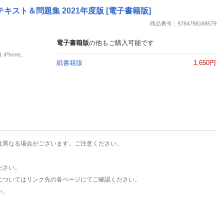
楽天チケット
キスト＆問題集 2021年度版 [電子書籍版]
エンタメニュース
商品番号：9784798168579
推し楽
電子書籍版
の他もご購入可能です
Phone,
紙書籍版
1,650円
は異なる場合がございます。ご注意ください。
ださい。
についてはリンク先の各ページにてご確認ください。
い。