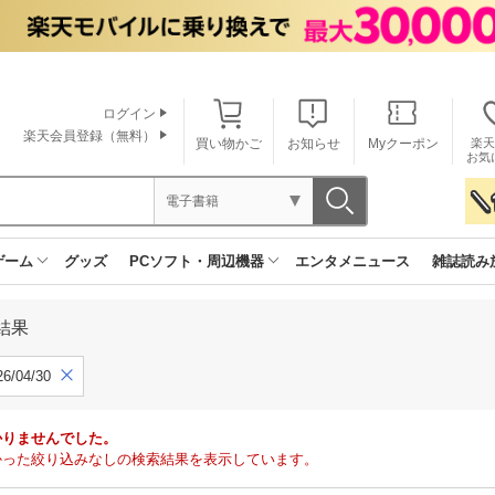
ログイン
楽天会員登録（無料）
買い物かご
お知らせ
Myクーポン
楽天
お気
電子書籍
ゲーム
グッズ
PCソフト・周辺機器
エンタメニュース
雑誌読み
結果
6/04/30
かりませんでした。
で見つかった絞り込みなしの検索結果を表示しています。