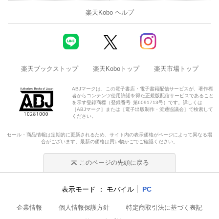
楽天Kobo ヘルプ
楽天ブックストップ
楽天Koboトップ
楽天市場トップ
ABJマークは、この電子書店・電子書籍配信サービスが、著作権
者からコンテンツ使用許諾を得た正規版配信サービスであること
を示す登録商標（登録番号 第6091713号）です。詳しくは
［ABJマーク］または［電子出版制作・流通協議会］で検索して
ください。
セール・商品情報は定期的に更新されるため、サイト内の表示価格がページによって異なる場
合がございます。最新の価格は買い物かごでご確認ください。
このページの先頭に戻る
表示モード
モバイル
PC
企業情報
個人情報保護方針
特定商取引法に基づく表記