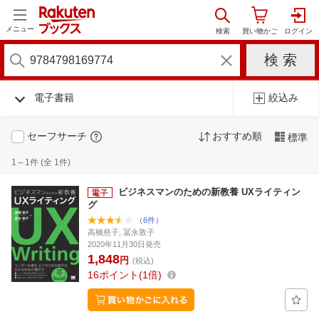
メニュー
電子書籍
絞込み
セーフサーチ
おすすめ順
標準
1～1件 (全 1件)
ビジネスマンのための新教養 UXライティン
グ
（6件）
高橋慈子, 冨永敦子
2020年11月30日発売
1,848
円
(税込)
16
ポイント
1倍