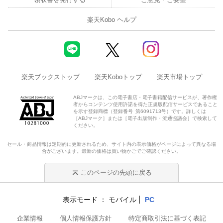
楽天Kobo ヘルプ
楽天ブックストップ
楽天Koboトップ
楽天市場トップ
ABJマークは、この電子書店・電子書籍配信サービスが、著作権
者からコンテンツ使用許諾を得た正規版配信サービスであること
を示す登録商標（登録番号 第6091713号）です。詳しくは
［ABJマーク］または［電子出版制作・流通協議会］で検索して
ください。
セール・商品情報は定期的に更新されるため、サイト内の表示価格がページによって異なる場
合がございます。最新の価格は買い物かごでご確認ください。
このページの先頭に戻る
表示モード
モバイル
PC
企業情報
個人情報保護方針
特定商取引法に基づく表記