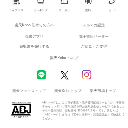
ライブラリ
ランキング
クーポン
無料
セール
楽天Kobo 初めての方へ
メルマガ設定
読書アプリ
電子書籍リーダー
領収書を発行する
ご意見・ご要望
楽天Kobo ヘルプ
楽天ブックストップ
楽天Koboトップ
楽天市場トップ
ABJマークは、この電子書店・電子書籍配信サービスが、著作権
者からコンテンツ使用許諾を得た正規版配信サービスであること
を示す登録商標（登録番号 第6091713号）です。詳しくは
［ABJマーク］または［電子出版制作・流通協議会］で検索して
ください。