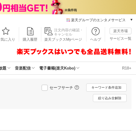
楽天グループのエンタメサービス
本/ゲーム/CD/DVD
注文内容の確認・
楽天市場
キャンセル
楽天ブックス
サービス一覧
お気に入り
購入履歴
楽天ブックスMyページ
ヘルプ
電子書籍
楽天Kobo
雑誌読み放題
楽天マガジン
放題
音楽配信
電子書籍(楽天Kobo)
R18+
音楽配信
楽天ミュージック
動画配信
セーフサーチ
キーワード条件追加
楽天TV
絞り込み全解除
動画配信ガイド
Rakuten PLAY
無料テレビ
Rチャンネル
チケット