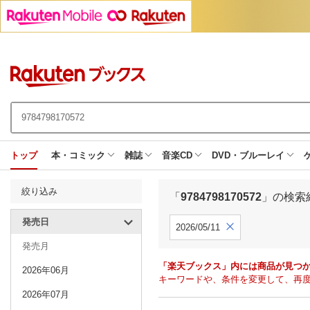
トップ
本・コミック
雑誌
音楽CD
DVD・ブルーレイ
絞り込み
「
9784798170572
」の検索
発売日
2026/05/11
発売月
「楽天ブックス」内には商品が見つ
2026年06月
キーワードや、条件を変更して、再
2026年07月