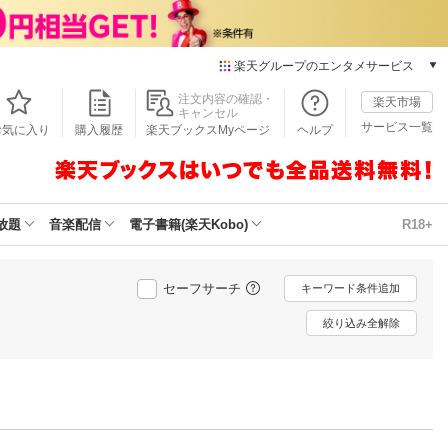
楽天グループのエンタメサービス
本/ゲーム/CD/DVD
注文内容の確認・
楽天市場
キャンセル
楽天ブックス
サービス一覧
お気に入り
購入履歴
楽天ブックスMyページ
ヘルプ
電子書籍
楽天Kobo
雑誌読み放題
楽天マガジン
放題
音楽配信
電子書籍(楽天Kobo)
R18+
音楽配信
楽天ミュージック
動画配信
セーフサーチ
キーワード条件追加
楽天TV
絞り込み全解除
動画配信ガイド
Rakuten PLAY
無料テレビ
Rチャンネル
チケット