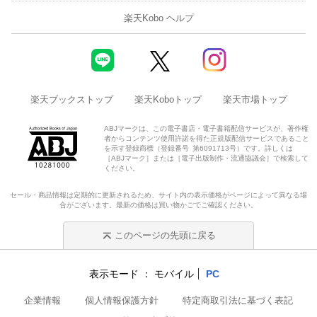
楽天Kobo ヘルプ
楽天ブックストップ
楽天Koboトップ
楽天市場トップ
ABJマークは、この電子書店・電子書籍配信サービスが、著作権
者からコンテンツ使用許諾を得た正規版配信サービスであること
を示す登録商標（登録番号 第6091713号）です。詳しくは
［ABJマーク］または［電子出版制作・流通協議会］で検索して
ください。
セール・商品情報は定期的に更新されるため、サイト内の表示価格がページによって異なる場
合がございます。最新の価格は買い物かごでご確認ください。
このページの先頭に戻る
表示モード
モバイル
PC
企業情報
個人情報保護方針
特定商取引法に基づく表記