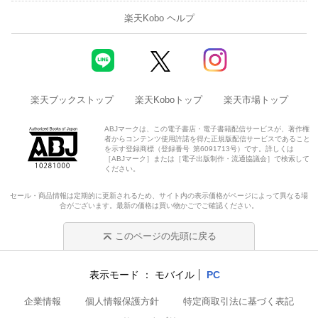
楽天Kobo ヘルプ
楽天ブックストップ
楽天Koboトップ
楽天市場トップ
ABJマークは、この電子書店・電子書籍配信サービスが、著作権
者からコンテンツ使用許諾を得た正規版配信サービスであること
を示す登録商標（登録番号 第6091713号）です。詳しくは
［ABJマーク］または［電子出版制作・流通協議会］で検索して
ください。
セール・商品情報は定期的に更新されるため、サイト内の表示価格がページによって異なる場
合がございます。最新の価格は買い物かごでご確認ください。
このページの先頭に戻る
表示モード
モバイル
PC
企業情報
個人情報保護方針
特定商取引法に基づく表記