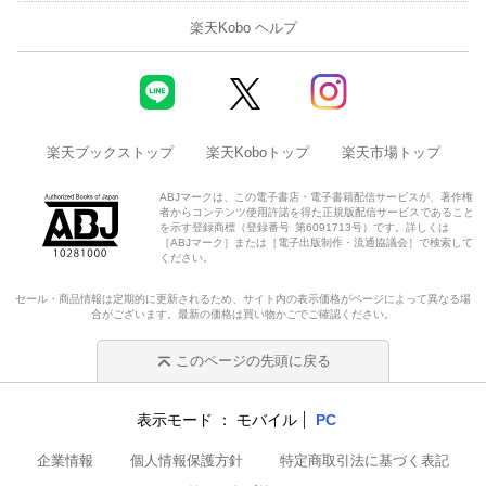
楽天Kobo ヘルプ
楽天ブックストップ
楽天Koboトップ
楽天市場トップ
ABJマークは、この電子書店・電子書籍配信サービスが、著作権
者からコンテンツ使用許諾を得た正規版配信サービスであること
を示す登録商標（登録番号 第6091713号）です。詳しくは
［ABJマーク］または［電子出版制作・流通協議会］で検索して
ください。
セール・商品情報は定期的に更新されるため、サイト内の表示価格がページによって異なる場
合がございます。最新の価格は買い物かごでご確認ください。
このページの先頭に戻る
表示モード
モバイル
PC
企業情報
個人情報保護方針
特定商取引法に基づく表記