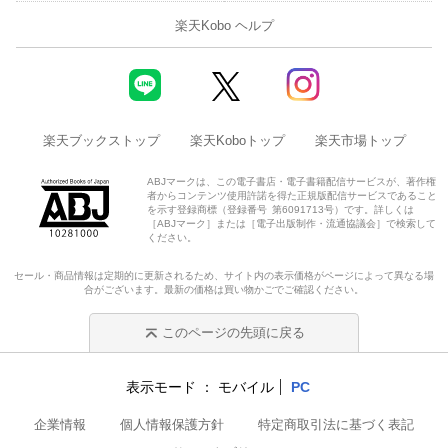
楽天Kobo ヘルプ
楽天ブックストップ
楽天Koboトップ
楽天市場トップ
ABJマークは、この電子書店・電子書籍配信サービスが、著作権
者からコンテンツ使用許諾を得た正規版配信サービスであること
を示す登録商標（登録番号 第6091713号）です。詳しくは
［ABJマーク］または［電子出版制作・流通協議会］で検索して
ください。
セール・商品情報は定期的に更新されるため、サイト内の表示価格がページによって異なる場
合がございます。最新の価格は買い物かごでご確認ください。
このページの先頭に戻る
表示モード
モバイル
PC
企業情報
個人情報保護方針
特定商取引法に基づく表記