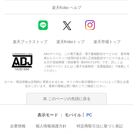
楽天Kobo ヘルプ
楽天ブックストップ
楽天Koboトップ
楽天市場トップ
ABJマークは、この電子書店・電子書籍配信サービスが、著作権
者からコンテンツ使用許諾を得た正規版配信サービスであること
を示す登録商標（登録番号 第6091713号）です。詳しくは
［ABJマーク］または［電子出版制作・流通協議会］で検索して
ください。
セール・商品情報は定期的に更新されるため、サイト内の表示価格がページによって異なる場
合がございます。最新の価格は買い物かごでご確認ください。
このページの先頭に戻る
表示モード
モバイル
PC
企業情報
個人情報保護方針
特定商取引法に基づく表記