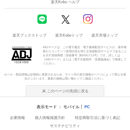
楽天Kobo ヘルプ
楽天ブックストップ
楽天Koboトップ
楽天市場トップ
ABJマークは、この電子書店・電子書籍配信サービスが、著作権
者からコンテンツ使用許諾を得た正規版配信サービスであること
を示す登録商標（登録番号 第6091713号）です。詳しくは
［ABJマーク］または［電子出版制作・流通協議会］で検索して
ください。
セール・商品情報は定期的に更新されるため、サイト内の表示価格がページによって異なる場
合がございます。最新の価格は買い物かごでご確認ください。
このページの先頭に戻る
表示モード
モバイル
PC
企業情報
個人情報保護方針
特定商取引法に基づく表記
サステナビリティ