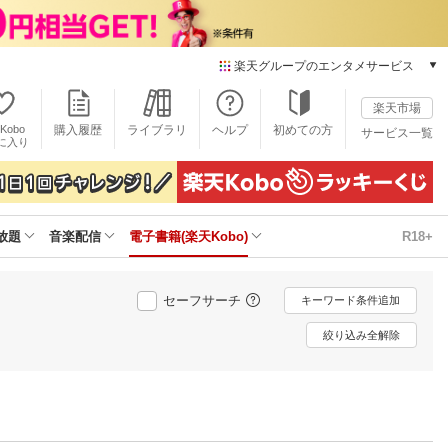
楽天グループのエンタメサービス
電子書籍
楽天市場
楽天Kobo
Kobo
購入履歴
ライブラリ
ヘルプ
初めての方
サービス一覧
本/ゲーム/CD/DVD
に入り
楽天ブックス
雑誌読み放題
楽天マガジン
放題
音楽配信
電子書籍(楽天Kobo)
R18+
音楽配信
楽天ミュージック
動画配信
セーフサーチ
キーワード条件追加
楽天TV
動画配信ガイド
絞り込み全解除
Rakuten PLAY
無料テレビ
Rチャンネル
チケット