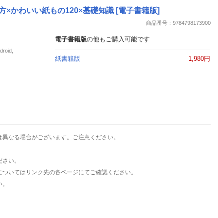
楽天チケット
×かわいい紙もの120×基礎知識 [電子書籍版]
エンタメニュース
商品番号：9784798173900
推し楽
電子書籍版
の他もご購入可能です
oid,
紙書籍版
1,980円
は異なる場合がございます。ご注意ください。
ださい。
についてはリンク先の各ページにてご確認ください。
い。