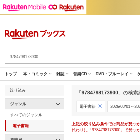
トップ
本・コミック
雑誌
音楽CD
DVD・ブルーレイ
絞り込み
「
9784798173900
」の検索
ジャンル
電子書籍
2026/03/01～202
すべてのジャンル
上記の絞り込み条件では商品が見つ
電子書籍
代わりに「9784798173900」
発売日