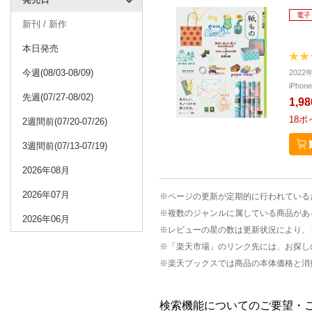
電子
新刊 / 新作
本日発売
今週(08/03-08/09)
202
iPho
先週(07/27-08/02)
1,9
18
ポ
2週間前(07/20-07/26)
3週間前(07/13-07/19)
2026年08月
2026年07月
※ページの更新が定期的に行われている
※複数のジャンルに属している商品があ
2026年06月
※レビューの星の数は更新状況により、
※「楽天市場」のリンク先には、お探し
※楽天ブックスでは商品の本体価格と消
検索機能についてのご要望・