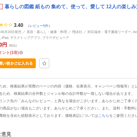
暮らしの図鑑 紙もの 集めて、使って、愛して 12人の楽しみ方
3.40
（
レビュー5件
）
2年06月20日発売 ／ 美容・暮らし・健康・料理 ／ 翔泳社 ／ 対応端末：電子書籍リーダー, Andr
ne, iPad, デスクトップアプリ, ブラウザビューア
80円
(税込)
イント
1倍
ため、検索結果が実際のページの内容（価格、在庫表示、キャンペーン情報等）と
るため、検索結果の全件数とジャンル毎の合計件数が一致しない場合があります。
リンク先の「みんなのレビュー」と異なる場合がございます。あらかじめご了承く
の商品がない場合もございます。あらかじめご了承ください。また、送料・手数料
費税を含めた総額表示としております。価格表記については
こちら
をご参照くださ
ご意見