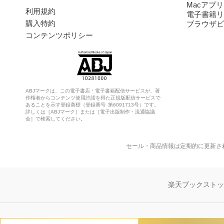
Macアプリ
利用規約
電子書籍リ
購入特約
ブラウザビ
コンテンツポリシー
ABJマークは、この電子書店・電子書籍配信サービスが、著
作権者からコンテンツ使用許諾を得た正規版配信サービスで
あることを示す登録商標（登録番号 第6091713号）です。
詳しくは［ABJマーク］または［電子出版制作・流通協議
会］で検索してください。
セール・商品情報は定期的に更新さ
楽天ブックスト