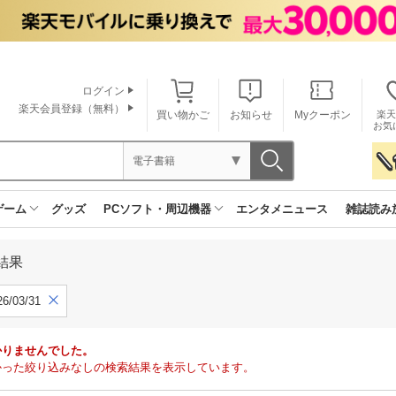
ログイン
楽天会員登録（無料）
買い物かご
お知らせ
Myクーポン
楽天
お気
電子書籍
ゲーム
グッズ
PCソフト・周辺機器
エンタメニュース
雑誌読み
結果
6/03/31
かりませんでした。
で見つかった絞り込みなしの検索結果を表示しています。