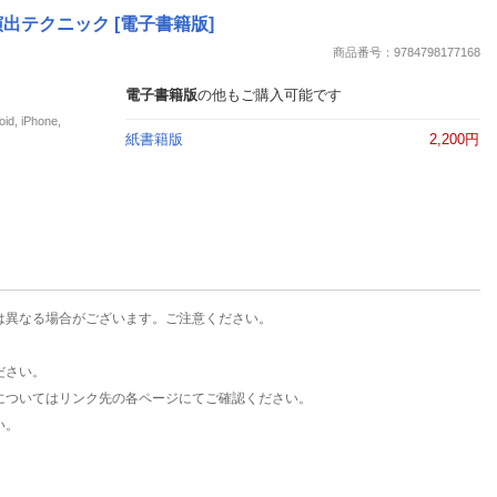
楽天チケット
テクニック [電子書籍版]
エンタメニュース
商品番号：9784798177168
推し楽
電子書籍版
の他もご購入可能です
iPhone,
紙書籍版
2,200円
は異なる場合がございます。ご注意ください。
ださい。
についてはリンク先の各ページにてご確認ください。
い。