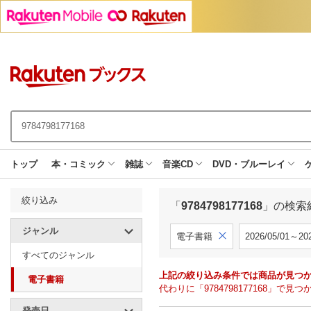
トップ
本・コミック
雑誌
音楽CD
DVD・ブルーレイ
絞り込み
「
9784798177168
」の検索
ジャンル
電子書籍
2026/05/01～202
すべてのジャンル
上記の絞り込み条件では商品が見つ
電子書籍
代わりに「9784798177168」
発売日