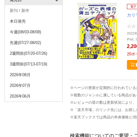
電子
新刊 / 新作
カリ
本日発売
今週(08/03-08/08)
2022
iPa
先週(07/27-08/02)
2,2
2週間前(07/20-07/26)
20
ポ
3週間前(07/13-07/19)
2026年08月
2026年07月
※ページの更新が定期的に行われている
※複数のジャンルに属している商品があ
2026年06月
※レビューの星の数は更新状況により、
※「楽天市場」のリンク先には、お探し
※楽天ブックスでは商品の本体価格と消
検索機能についてのご要望・