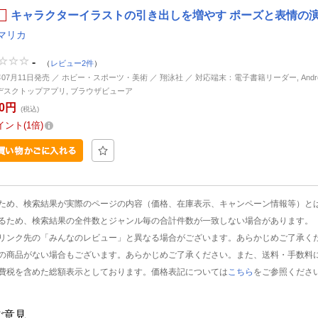
キャラクターイラストの引き出しを増やす ポーズと表情の演出
マリカ
-
（
レビュー2件
）
年07月11日発売 ／ ホビー・スポーツ・美術 ／ 翔泳社 ／ 対応端末：電子書籍リーダー, Android, 
d, デスクトップアプリ, ブラウザビューア
00円
(税込)
イント
1倍
ため、検索結果が実際のページの内容（価格、在庫表示、キャンペーン情報等）と
るため、検索結果の全件数とジャンル毎の合計件数が一致しない場合があります。
リンク先の「みんなのレビュー」と異なる場合がございます。あらかじめご了承く
の商品がない場合もございます。あらかじめご了承ください。また、送料・手数料
費税を含めた総額表示としております。価格表記については
こちら
をご参照くださ
ご意見