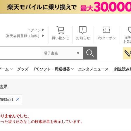
ログイン
楽天会員登録（無料）
買い物かご
お知らせ
Myクーポン
楽天
お気
電子書籍
ゲーム
グッズ
PCソフト・周辺機器
エンタメニュース
雑誌読み
結果
6/05/31
かりませんでした。
で見つかった絞り込みなしの検索結果を表示しています。