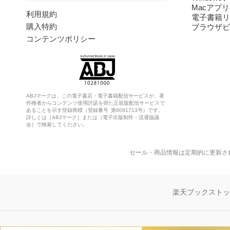
Macアプリ
利用規約
電子書籍リ
購入特約
ブラウザビ
コンテンツポリシー
ABJマークは、この電子書店・電子書籍配信サービスが、著
作権者からコンテンツ使用許諾を得た正規版配信サービスで
あることを示す登録商標（登録番号 第6091713号）です。
詳しくは［ABJマーク］または［電子出版制作・流通協議
会］で検索してください。
セール・商品情報は定期的に更新さ
楽天ブックスト