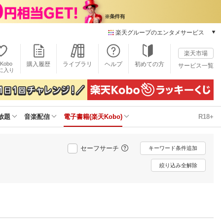
楽天グループのエンタメサービス
電子書籍
楽天市場
楽天Kobo
Kobo
購入履歴
ライブラリ
ヘルプ
初めての方
サービス一覧
本/ゲーム/CD/DVD
に入り
楽天ブックス
雑誌読み放題
楽天マガジン
放題
音楽配信
電子書籍(楽天Kobo)
R18+
音楽配信
楽天ミュージック
動画配信
セーフサーチ
キーワード条件追加
楽天TV
動画配信ガイド
絞り込み全解除
Rakuten PLAY
無料テレビ
Rチャンネル
チケット