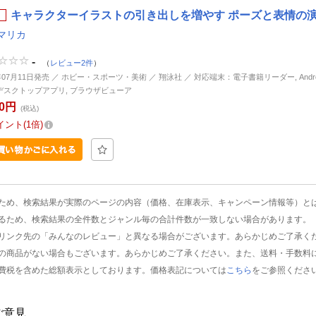
キャラクターイラストの引き出しを増やす ポーズと表情の演出
マリカ
-
（
レビュー2件
）
年07月11日発売 ／ ホビー・スポーツ・美術 ／ 翔泳社 ／ 対応端末：電子書籍リーダー, Android, 
d, デスクトップアプリ, ブラウザビューア
00円
(税込)
イント
1倍
ため、検索結果が実際のページの内容（価格、在庫表示、キャンペーン情報等）と
るため、検索結果の全件数とジャンル毎の合計件数が一致しない場合があります。
リンク先の「みんなのレビュー」と異なる場合がございます。あらかじめご了承く
の商品がない場合もございます。あらかじめご了承ください。また、送料・手数料
費税を含めた総額表示としております。価格表記については
こちら
をご参照くださ
ご意見