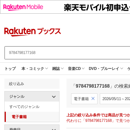
トップ
本・コミック
雑誌
音楽CD
DVD・ブルーレイ
絞り込み
「
9784798177168
」の検索
ジャンル
電子書籍
2026/05/11～202
すべてのジャンル
上記の絞り込み条件では商品が見つ
電子書籍
代わりに「9784798177168」
発売日