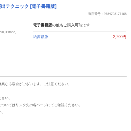
楽天チケット
テクニック [電子書籍版]
エンタメニュース
商品番号：9784798177168
推し楽
電子書籍版
の他もご購入可能です
iPhone,
紙書籍版
2,200円
は異なる場合がございます。ご注意ください。
ださい。
についてはリンク先の各ページにてご確認ください。
い。