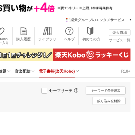
楽天グループのエンタメサービス
電子書籍
楽天市場
楽天Kobo
Kobo
購入履歴
ライブラリ
ヘルプ
初めての方
サービス一覧
本/ゲーム/CD/DVD
に入り
楽天ブックス
雑誌読み放題
楽天マガジン
放題
音楽配信
電子書籍(楽天Kobo)
R18+
音楽配信
楽天ミュージック
動画配信
セーフサーチ
キーワード条件追加
楽天TV
動画配信ガイド
絞り込み全解除
Rakuten PLAY
無料テレビ
Rチャンネル
チケット