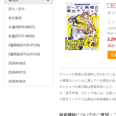
電子
新刊 / 新作
カリ
本日発売
今週(08/03-08/07)
2022
iPa
先週(07/27-08/02)
2,2
2週間前(07/20-07/26)
20
ポ
3週間前(07/13-07/19)
2026年08月
2026年07月
※ページの更新が定期的に行われている
※複数のジャンルに属している商品があ
2026年06月
※レビューの星の数は更新状況により、
※「楽天市場」のリンク先には、お探し
※楽天ブックスでは商品の本体価格と消
検索機能についてのご要望・