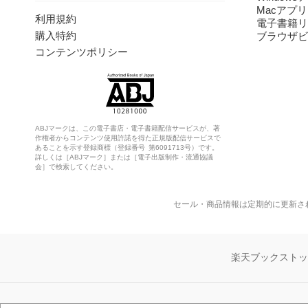
Macアプリ
利用規約
電子書籍リ
購入特約
ブラウザビ
コンテンツポリシー
ABJマークは、この電子書店・電子書籍配信サービスが、著
作権者からコンテンツ使用許諾を得た正規版配信サービスで
あることを示す登録商標（登録番号 第6091713号）です。
詳しくは［ABJマーク］または［電子出版制作・流通協議
会］で検索してください。
セール・商品情報は定期的に更新さ
楽天ブックスト