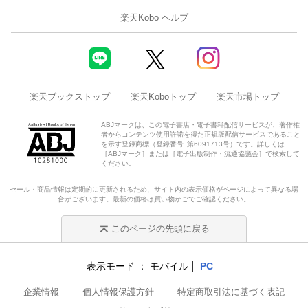
楽天Kobo ヘルプ
楽天ブックストップ
楽天Koboトップ
楽天市場トップ
ABJマークは、この電子書店・電子書籍配信サービスが、著作権
者からコンテンツ使用許諾を得た正規版配信サービスであること
を示す登録商標（登録番号 第6091713号）です。詳しくは
［ABJマーク］または［電子出版制作・流通協議会］で検索して
ください。
セール・商品情報は定期的に更新されるため、サイト内の表示価格がページによって異なる場
合がございます。最新の価格は買い物かごでご確認ください。
このページの先頭に戻る
表示モード
モバイル
PC
企業情報
個人情報保護方針
特定商取引法に基づく表記