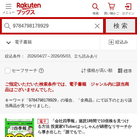
メニュー
電子書籍
絞込み
絞込条件：
2026/04/27～2026/05/03
立ち読みあり
セーフサーチ
価格が高い順
標準
ご指定いただいた検索条件では、電子書籍 ジャンル内に該当商
品はございませんでした。
キーワード「9784798178929」の場合、「全商品」にて以下のとおり該
当商品が見つかりました。
「会社四季報」速読1時間で10倍株を見つけ
る方法 投資家VTuberはっしゃんが綿密なリサーチか
ら導き出した「誰でもで…