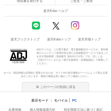
領収書を発行する
ご意見・ご要望
楽天Kobo ヘルプ
楽天ブックストップ
楽天Koboトップ
楽天市場トップ
ABJマークは、この電子書店・電子書籍配信サービスが、著作権
者からコンテンツ使用許諾を得た正規版配信サービスであること
を示す登録商標（登録番号 第6091713号）です。詳しくは
［ABJマーク］または［電子出版制作・流通協議会］で検索して
ください。
セール・商品情報は定期的に更新されるため、サイト内の表示価格がページによって異なる場
合がございます。最新の価格は買い物かごでご確認ください。
このページの先頭に戻る
表示モード
モバイル
PC
企業情報
個人情報保護方針
特定商取引法に基づく表記