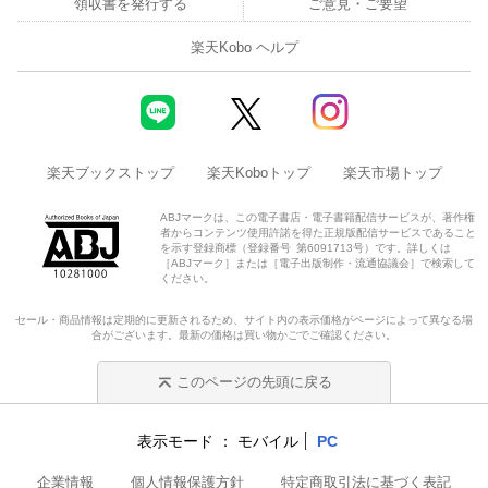
領収書を発行する
ご意見・ご要望
楽天Kobo ヘルプ
楽天ブックストップ
楽天Koboトップ
楽天市場トップ
ABJマークは、この電子書店・電子書籍配信サービスが、著作権
者からコンテンツ使用許諾を得た正規版配信サービスであること
を示す登録商標（登録番号 第6091713号）です。詳しくは
［ABJマーク］または［電子出版制作・流通協議会］で検索して
ください。
セール・商品情報は定期的に更新されるため、サイト内の表示価格がページによって異なる場
合がございます。最新の価格は買い物かごでご確認ください。
このページの先頭に戻る
表示モード
モバイル
PC
企業情報
個人情報保護方針
特定商取引法に基づく表記