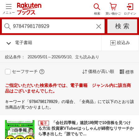
メニュー
電子書籍
絞込み
絞込条件：
2026/05/01～2026/05/10
立ち読みあり
セーフサーチ
価格が高い順
標準
ご指定いただいた検索条件では、電子書籍 ジャンル内に該当商
品はございませんでした。
キーワード「9784798178929」の場合、「全商品」にて以下のとおり該
当商品が見つかりました。
「会社四季報」速読1時間で10倍株を見つけ
る方法 投資家VTuberはっしゃんが綿密なリサーチか
ら導き出した「誰でもで…